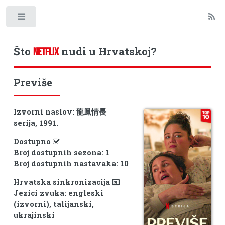
Toggle
Što
nudi u Hrvatskoj?
NETFLIX
Previše
Izvorni naslov:
龍鳳情長
serija, 1991.
Dostupno
Broj dostupnih sezona: 1
Broj dostupnih nastavaka: 10
Hrvatska sinkronizacija
Jezici zvuka: engleski
(izvorni), talijanski,
ukrajinski