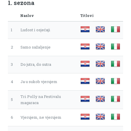
1. sezona
Naslov
Titlovi
1
Ludost i osjećaji
2
Samo sažaljenje
3
Do jutra, do sutra
4
Ja u sukob vjerujem
Tri Polly na Festivalu
5
magaraca
6
Vjerujem, ne vjerujem