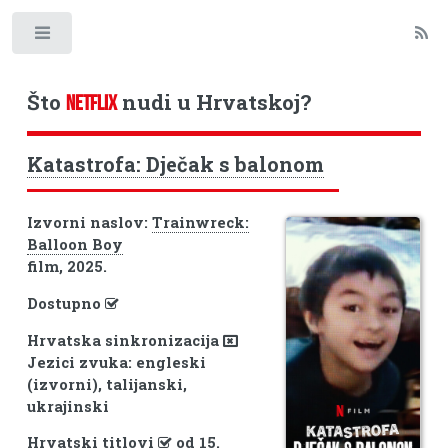
Toggle
Što
nudi u Hrvatskoj?
NETFLIX
Katastrofa: Dječak s balonom
Izvorni naslov:
Trainwreck:
Balloon Boy
film, 2025.
Dostupno
Hrvatska sinkronizacija
Jezici zvuka: engleski
(izvorni), talijanski,
ukrajinski
Hrvatski titlovi
od 15.