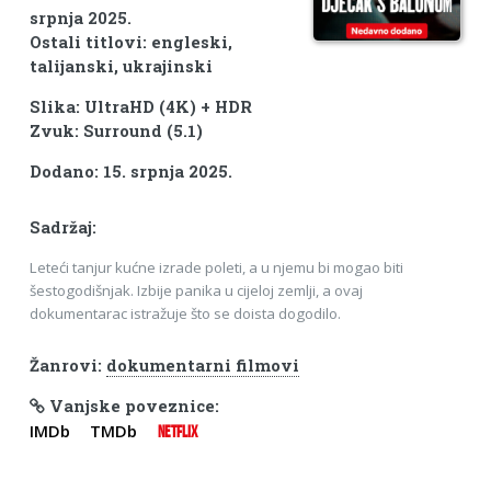
srpnja 2025.
Ostali titlovi: engleski,
talijanski, ukrajinski
Slika: UltraHD (4K) + HDR
Zvuk: Surround (5.1)
Dodano: 15. srpnja 2025.
Sadržaj:
Leteći tanjur kućne izrade poleti, a u njemu bi mogao biti
šestogodišnjak. Izbije panika u cijeloj zemlji, a ovaj
dokumentarac istražuje što se doista dogodilo.
Žanrovi:
dokumentarni filmovi
Vanjske poveznice:
IMDb
TMDb
NETFLIX