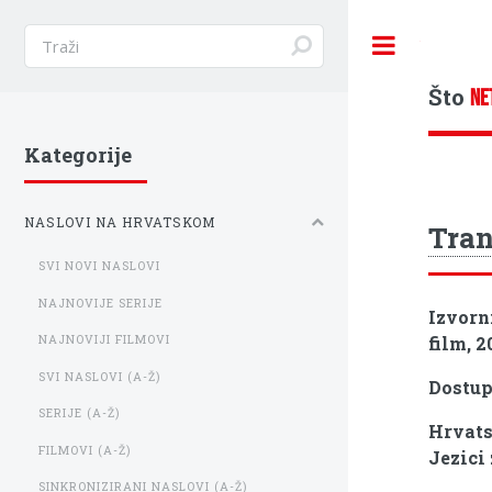
Toggle
Što
NE
Kategorije
NASLOVI NA HRVATSKOM
Tran
SVI NOVI NASLOVI
NAJNOVIJE SERIJE
Izvorn
film, 2
NAJNOVIJI FILMOVI
SVI NASLOVI (A-Ž)
Dostu
SERIJE (A-Ž)
Hrvats
FILMOVI (A-Ž)
Jezici
SINKRONIZIRANI NASLOVI (A-Ž)