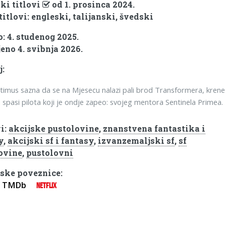
ki titlovi
od 1. prosinca 2024.
titlovi: engleski, talijanski, švedski
: 4. studenog 2025.
eno 4. svibnja 2026.
j:
imus sazna da se na Mjesecu nalazi pali brod Transformera, krene
a spasi pilota koji je ondje zapeo: svojeg mentora Sentinela Primea.
i:
akcijske pustolovine
,
znanstvena fantastika i
y
,
akcijski sf i fantasy
,
izvanzemaljski sf
,
sf
ovine
,
pustolovni
ske poveznice:
TMDb
NETFLIX