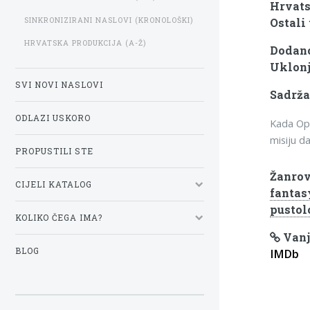
Hrvats
SINKRONIZIRANI NASLOVI (KRONOLOŠKI)
Ostali 
HRVATSKA PRODUKCIJA (A-Ž)
Dodano
Uklonj
SVI NOVI NASLOVI
Sadrža
ODLAZI USKORO
Kada Opt
misiju d
PROPUSTILI STE
Žanrov
CIJELI KATALOG
fantas
pustol
KOLIKO ČEGA IMA?
Vanj
BLOG
IMDb