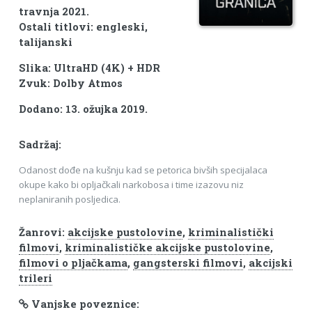
travnja 2021.
Ostali titlovi: engleski,
talijanski
Slika: UltraHD (4K) + HDR
Zvuk: Dolby Atmos
Dodano: 13. ožujka 2019.
Sadržaj:
Odanost dođe na kušnju kad se petorica bivših specijalaca
okupe kako bi opljačkali narkobosa i time izazovu niz
neplaniranih posljedica.
Žanrovi:
akcijske pustolovine
,
kriminalistički
filmovi
,
kriminalističke akcijske pustolovine
,
filmovi o pljačkama
,
gangsterski filmovi
,
akcijski
trileri
Vanjske poveznice: