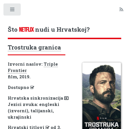
Toggle
Što
nudi u Hrvatskoj?
NETFLIX
Trostruka granica
Izvorni naslov:
Triple
Frontier
film, 2019.
Dostupno
Hrvatska sinkronizacija
Jezici zvuka: engleski
(izvorni), talijanski,
ukrajinski
Hrvatski titlovi
od 3.