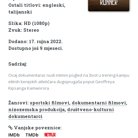
Ostali titlovi: engleski,
talijanski
Slika: HD (1080p)
Zvuk: Stereo
Dodano: 17. rujna 2022.
Dostupno još 9 mjeseci.
Sadržaj:
Ovaj dokumentarac nudi intimni pogled na život u trening kampu
elitnih kenijskih atletičara dugoprugaša poput Geoffreya
Kipsanga Kamworora.
Žanrovi:
sportski filmovi
,
dokumentarni filmovi
,
nizozemska produkcija
,
društveno-kulturni
dokumentarci
Vanjske poveznice:
IMDb
TMDb
NETFLIX