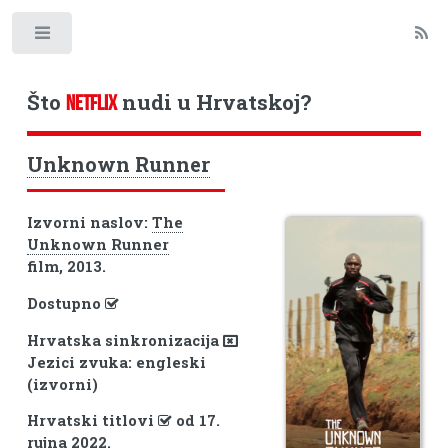
Toggle
Što
nudi u Hrvatskoj?
NETFLIX
Unknown Runner
Izvorni naslov:
The
Unknown Runner
film, 2013.
Dostupno
Hrvatska sinkronizacija
Jezici zvuka: engleski
(izvorni)
Hrvatski titlovi
od 17.
rujna 2022.