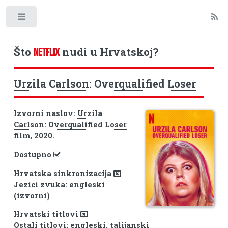
Toggle
Što
nudi u Hrvatskoj?
NETFLIX
Urzila Carlson: Overqualified Loser
Izvorni naslov:
Urzila
Carlson: Overqualified Loser
film, 2020.
Dostupno
Hrvatska sinkronizacija
Jezici zvuka: engleski
(izvorni)
Hrvatski titlovi
Ostali titlovi: engleski, talijanski