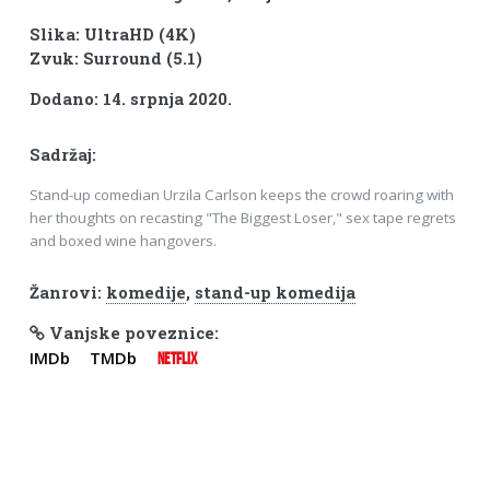
Slika: UltraHD (4K)
Zvuk: Surround (5.1)
Dodano: 14. srpnja 2020.
Sadržaj:
Stand-up comedian Urzila Carlson keeps the crowd roaring with
her thoughts on recasting "The Biggest Loser," sex tape regrets
and boxed wine hangovers.
Žanrovi:
komedije
,
stand-up komedija
Vanjske poveznice:
IMDb
TMDb
NETFLIX