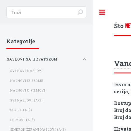
Toggle
Što
NE
Kategorije
NASLOVI NA HRVATSKOM
Van
SVI NOVI NASLOVI
NAJNOVIJE SERIJE
Izvorn
serija,
NAJNOVIJI FILMOVI
SVI NASLOVI (A-Ž)
Dostu
Broj d
SERIJE (A-Ž)
Broj d
FILMOVI (A-Ž)
Hrvats
SINKRONIZIRANI NASLOVI (A-Ž)