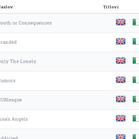
aslov
Titlovi
Tooth or Consequences
Branded
Only The Lonely
Rumors
SURlesque
isa's Angels
Addicted