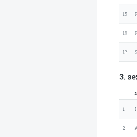
15
R
16
17
S
3. s
N
1
I
2
A