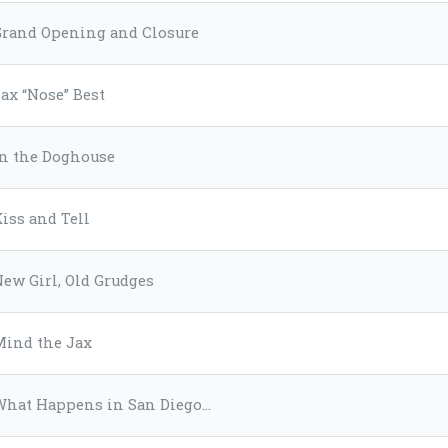
Grand Opening and Closure
ax “Nose” Best
In the Doghouse
iss and Tell
ew Girl, Old Grudges
Mind the Jax
What Happens in San Diego…