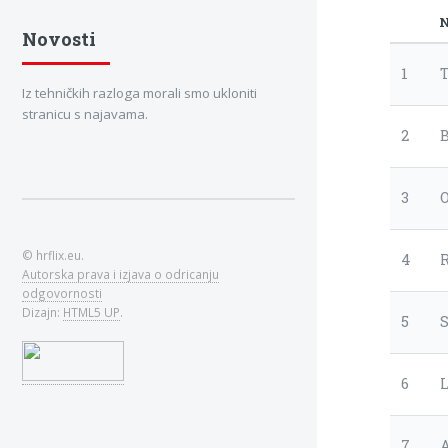
N
Novosti
1
Iz tehničkih razloga morali smo ukloniti
stranicu s najavama.
2
3
© hrflix.eu.
4
Autorska prava i izjava o odricanju
odgovornosti
Dizajn:
HTML5 UP
.
5
6
L
7