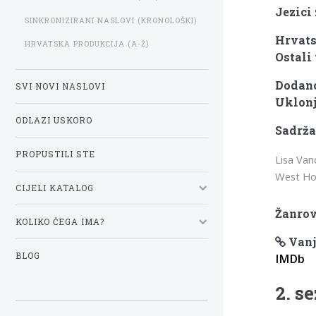
Jezici
SINKRONIZIRANI NASLOVI (KRONOLOŠKI)
Hrvats
HRVATSKA PRODUKCIJA (A-Ž)
Ostali 
Dodano
SVI NOVI NASLOVI
Uklonj
ODLAZI USKORO
Sadrža
PROPUSTILI STE
Lisa Van
West Hol
CIJELI KATALOG
Žanrov
KOLIKO ČEGA IMA?
Vanj
BLOG
IMDb
2. s