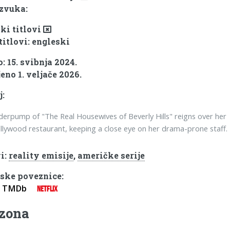
 zvuka:
ki titlovi
titlovi: engleski
: 15. svibnja 2024.
eno 1. veljače 2026.
j:
derpump of "The Real Housewives of Beverly Hills" reigns over her
lywood restaurant, keeping a close eye on her drama-prone staff.
i:
reality emisije
,
američke serije
ske poveznice:
TMDb
NETFLIX
ezona