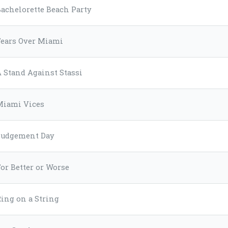
achelorette Beach Party
Tears Over Miami
 Stand Against Stassi
Miami Vices
Judgement Day
or Better or Worse
ing on a String