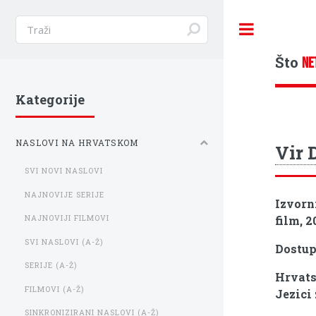
Toggle
Što
NE
Kategorije
NASLOVI NA HRVATSKOM
Vir 
SVI NOVI NASLOVI
NAJNOVIJE SERIJE
Izvorn
film, 2
NAJNOVIJI FILMOVI
SVI NASLOVI (A-Ž)
Dostu
SERIJE (A-Ž)
Hrvats
FILMOVI (A-Ž)
Jezici
SINKRONIZIRANI NASLOVI (A-Ž)