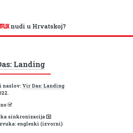
nudi u Hrvatskoj?
TFLIX
Das: Landing
i naslov:
Vir Das: Landing
022.
pno
ka sinkronizacija
 zvuka: engleski (izvorni)