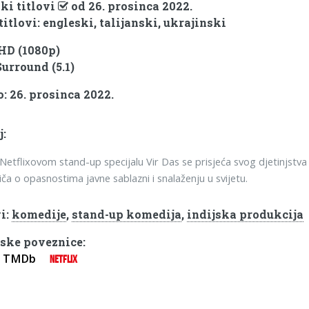
ki titlovi
od 26. prosinca 2022.
titlovi: engleski, talijanski, ukrajinski
 HD (1080p)
Surround (5.1)
: 26. prosinca 2022.
j:
etflixovom stand-up specijalu Vir Das se prisjeća svog djetinjstva
priča o opasnostima javne sablazni i snalaženju u svijetu.
i:
komedije
,
stand-up komedija
,
indijska produkcija
ske poveznice:
TMDb
NETFLIX