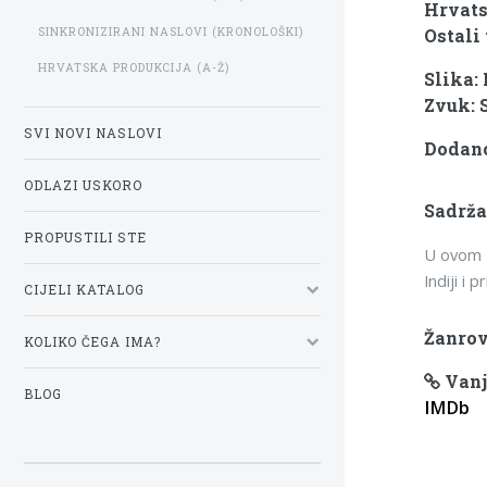
Hrvats
SINKRONIZIRANI NASLOVI (KRONOLOŠKI)
Ostali 
HRVATSKA PRODUKCIJA (A-Ž)
Slika:
Zvuk: 
SVI NOVI NASLOVI
Dodano
ODLAZI USKORO
Sadrža
PROPUSTILI STE
U ovom N
Indiji i 
CIJELI KATALOG
Žanrov
KOLIKO ČEGA IMA?
Vanj
BLOG
IMDb