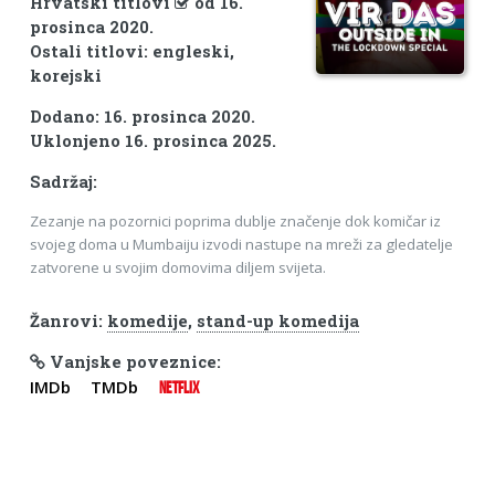
Hrvatski titlovi
od 16.
prosinca 2020.
Ostali titlovi: engleski,
korejski
Dodano: 16. prosinca 2020.
Uklonjeno 16. prosinca 2025.
Sadržaj:
Zezanje na pozornici poprima dublje značenje dok komičar iz
svojeg doma u Mumbaiju izvodi nastupe na mreži za gledatelje
zatvorene u svojim domovima diljem svijeta.
Žanrovi:
komedije
,
stand-up komedija
Vanjske poveznice:
IMDb
TMDb
NETFLIX