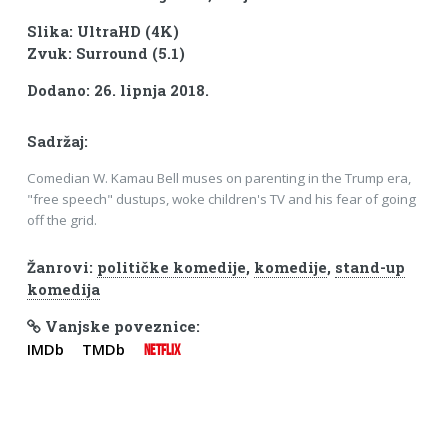
Slika: UltraHD (4K)
Zvuk: Surround (5.1)
Dodano: 26. lipnja 2018.
Sadržaj:
Comedian W. Kamau Bell muses on parenting in the Trump era,
"free speech" dustups, woke children's TV and his fear of going
off the grid.
Žanrovi:
političke komedije
,
komedije
,
stand-up
komedija
Vanjske poveznice:
IMDb
TMDb
NETFLIX