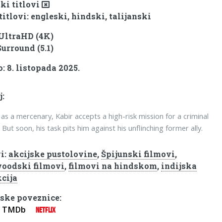
ki titlovi
titlovi: engleski, hindski, talijanski
 UltraHD (4K)
Surround (5.1)
: 8. listopada 2025.
j:
as a mercenary, Kabir accepts a high-risk mission for a criminal
But soon, his task pits him against his unflinching former ally.
i:
akcijske pustolovine
,
Špijunski filmovi
,
oodski filmovi
,
filmovi na hindskom
,
indijska
cija
ske poveznice:
TMDb
NETFLIX