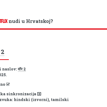
nudi u Hrvatskoj?
TFLIX
 2
i naslov:
वॉर 2
025.
pno
ka sinkronizacija
 zvuka: hindski (izvorni), tamilski