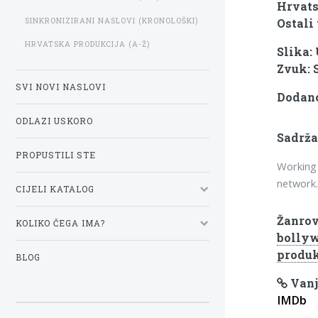
Hrvats
SINKRONIZIRANI NASLOVI (KRONOLOŠKI)
Ostali 
HRVATSKA PRODUKCIJA (A-Ž)
Slika:
Zvuk: 
SVI NOVI NASLOVI
Dodano
ODLAZI USKORO
Sadrža
PROPUSTILI STE
Working 
network. 
CIJELI KATALOG
Žanrov
KOLIKO ČEGA IMA?
bollyw
produk
BLOG
Vanj
IMDb