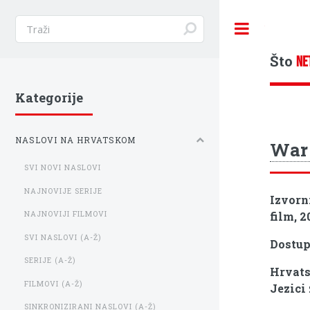
Toggle
Što
NE
Kategorije
NASLOVI NA HRVATSKOM
War
SVI NOVI NASLOVI
NAJNOVIJE SERIJE
Izvorn
film, 2
NAJNOVIJI FILMOVI
SVI NASLOVI (A-Ž)
Dostu
SERIJE (A-Ž)
Hrvats
FILMOVI (A-Ž)
Jezici
SINKRONIZIRANI NASLOVI (A-Ž)