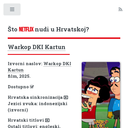
Toggle
Što
nudi u Hrvatskoj?
NETFLIX
Warkop DKI Kartun
Izvorni naslov:
Warkop DKI
Kartun
film, 2025.
Dostupno
Hrvatska sinkronizacija
Jezici zvuka: indonezijski
(izvorni)
Hrvatski titlovi
Ostali titlovi: engleski,