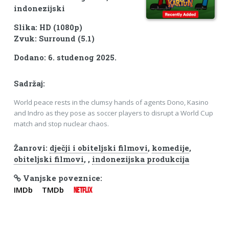
indonezijski
Slika: HD (1080p)
Zvuk: Surround (5.1)
Dodano: 6. studenog 2025.
Sadržaj:
World peace rests in the clumsy hands of agents Dono, Kasino
and Indro as they pose as soccer players to disrupt a World Cup
match and stop nuclear chaos.
Žanrovi:
dječji i obiteljski filmovi
,
komedije
,
obiteljski filmovi
,
,
indonezijska produkcija
Vanjske poveznice:
IMDb
TMDb
NETFLIX