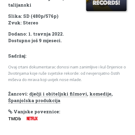
talijanski
Slika: SD (480p/576p)
Zvuk: Stereo
Dodano: 1. travnja 2022.
Dostupno još 9 mjeseci.
Sadržaj:
Ovaj crtani dokumentarac donosi nam zanimljive i kul činjenice o
životinjama koje ruše svjetske rekorde: od nevjerojatno čistih
miševa do mrava koji uvijek nose mlade.
Žanrovi:
dječji i obiteljski filmovi
,
komedije
,
Španjolska produkcija
Vanjske poveznice:
TMDb
NETFLIX