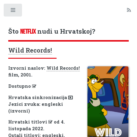
Toggle
Što
nudi u Hrvatskoj?
NETFLIX
Wild Records!
Izvorni naslov:
Wild Records!
film, 2001.
Dostupno
Hrvatska sinkronizacija
Jezici zvuka: engleski
(izvorni)
Hrvatski titlovi
od 4.
listopada 2022.
Ostali titlovi: engleski,