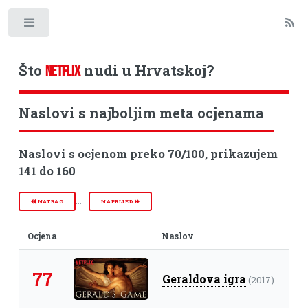
Toggle
Što
nudi u Hrvatskoj?
NETFLIX
Naslovi s najboljim meta ocjenama
Naslovi s ocjenom preko 70/100, prikazujem
141 do 160
...
NATRAG
NAPRIJED
Ocjena
Naslov
77
Geraldova igra
(2017)