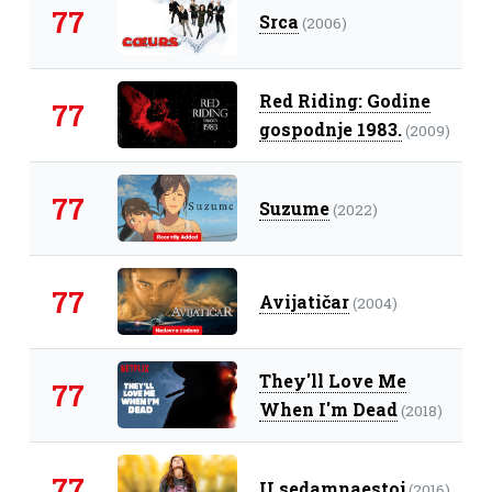
77
Srca
(2006)
Red Riding: Godine
77
gospodnje 1983.
(2009)
77
Suzume
(2022)
77
Avijatičar
(2004)
They'll Love Me
77
When I'm Dead
(2018)
77
U sedamnaestoj
(2016)