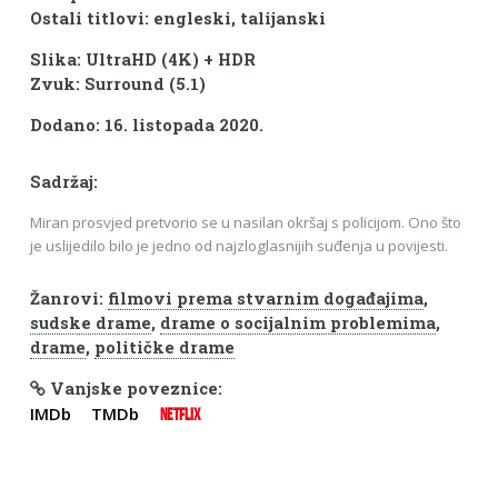
Ostali titlovi: engleski, talijanski
Slika: UltraHD (4K) + HDR
Zvuk: Surround (5.1)
Dodano: 16. listopada 2020.
Sadržaj:
Miran prosvjed pretvorio se u nasilan okršaj s policijom. Ono što
je uslijedilo bilo je jedno od najzloglasnijih suđenja u povijesti.
Žanrovi:
filmovi prema stvarnim događajima
,
sudske drame
,
drame o socijalnim problemima
,
drame
,
političke drame
Vanjske poveznice:
IMDb
TMDb
NETFLIX