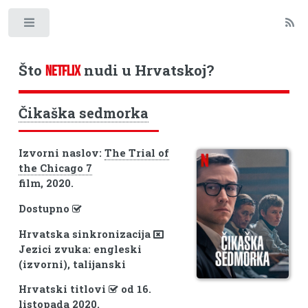
Toggle
Što
nudi u Hrvatskoj?
NETFLIX
Čikaška sedmorka
Izvorni naslov:
The Trial of
the Chicago 7
film, 2020.
Dostupno
Hrvatska sinkronizacija
Jezici zvuka: engleski
(izvorni), talijanski
Hrvatski titlovi
od 16.
listopada 2020.