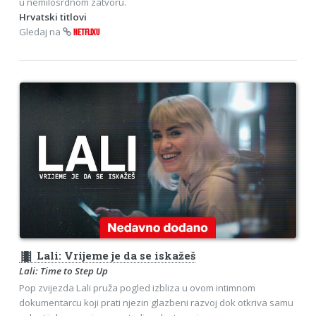
u nemilosrdnom zatvoru.
Hrvatski titlovi
Gledaj na
NETFLIXU
theaters
Lali: Vrijeme je da se iskažeš
Lali: Time to Step Up
Pop zvijezda Lali pruža pogled izbliza u ovom intimnom
dokumentarcu koji prati njezin glazbeni razvoj dok otkriva samu