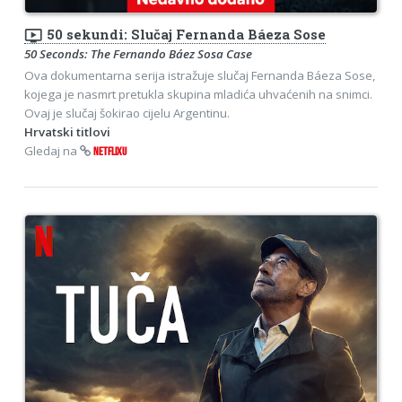
ondemand_video
50 sekundi: Slučaj Fernanda Báeza Sose
50 Seconds: The Fernando Báez Sosa Case
Ova dokumentarna serija istražuje slučaj Fernanda Báeza Sose,
kojega je nasmrt pretukla skupina mladića uhvaćenih na snimci.
Ovaj je slučaj šokirao cijelu Argentinu.
Hrvatski titlovi
Gledaj na
NETFLIXU