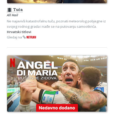
theaters
Tuča
All Hail
Ne najavivši katastrofalnu tuču, poznati meteorolog pobjegne iz
svojeg rodnog grada i nađe se na putovanju samootkrića.
Hrvatski titlovi
Gledaj na
NETFLIXU