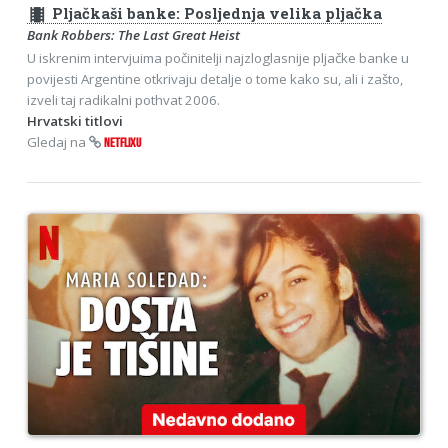
theaters
Pljačkaši banke: Posljednja velika pljačka
Bank Robbers: The Last Great Heist
U iskrenim intervjuima počinitelji najzloglasnije pljačke banke u
povijesti Argentine otkrivaju detalje o tome kako su, ali i zašto,
izveli taj radikalni pothvat 2006.
Hrvatski titlovi
Gledaj na
NETFLIXU