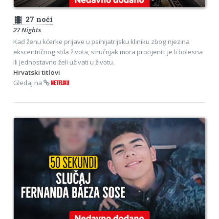
theaters
27 noći
27 Nights
Kad ženu kćerke prijave u psihijatrijsku kliniku zbog njezina
ekscentričnog stila života, stručnjak mora procijeniti je li bolesna
ili jednostavno želi uživati u životu.
Hrvatski titlovi
Gledaj na
NETFLIXU