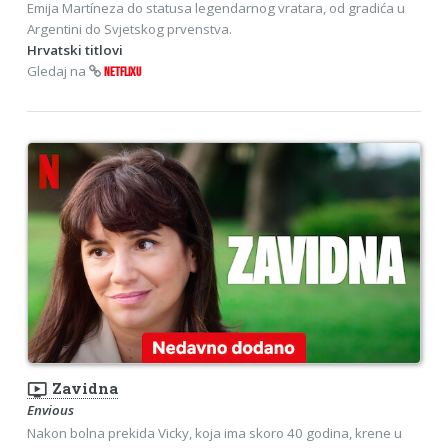
Emija Martíneza do statusa legendarnog vratara, od gradića u
Argentini do Svjetskog prvenstva.
Hrvatski titlovi
Gledaj na
NETFLIXU
ondemand_video
Zavidna
Envious
Nakon bolna prekida Vicky, koja ima skoro 40 godina, krene u