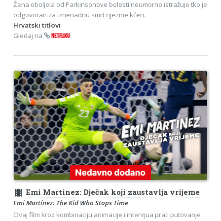
Žena oboljela od Parkinsonove bolesti neumorno istražuje tko je
odgovoran za iznenadnu smrt njezine kćeri.
Hrvatski titlovi
Gledaj na
NETFLIXU
theaters
Emi Martinez: Dječak koji zaustavlja vrijeme
Emi Martínez: The Kid Who Stops Time
Ovaj film kroz kombinaciju animacije i intervjua prati putovanje