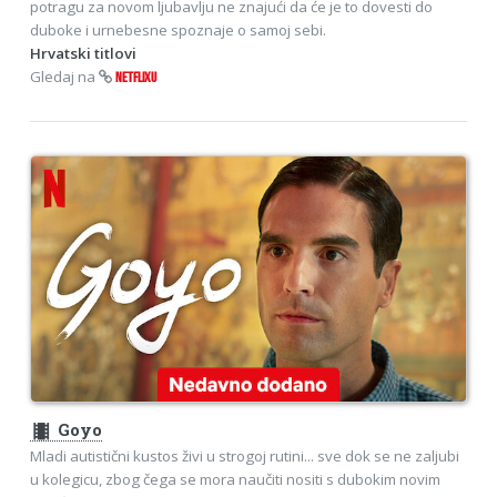
potragu za novom ljubavlju ne znajući da će je to dovesti do
duboke i urnebesne spoznaje o samoj sebi.
Hrvatski titlovi
Gledaj na
NETFLIXU
theaters
Goyo
Mladi autistični kustos živi u strogoj rutini... sve dok se ne zaljubi
u kolegicu, zbog čega se mora naučiti nositi s dubokim novim