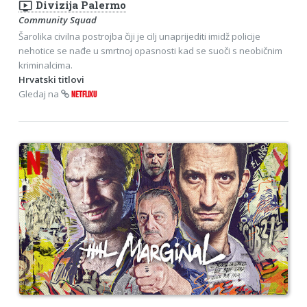
ondemand_video
Divizija Palermo
Community Squad
Šarolika civilna postrojba čiji je cilj unaprijediti imidž policije
nehotice se nađe u smrtnoj opasnosti kad se suoči s neobičnim
kriminalcima.
Hrvatski titlovi
Gledaj na
NETFLIXU