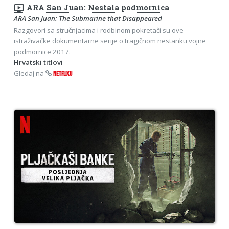
ondemand_video
ARA San Juan: Nestala podmornica
ARA San Juan: The Submarine that Disappeared
Razgovori sa stručnjacima i rodbinom pokretači su ove
istraživačke dokumentarne serije o tragičnom nestanku vojne
podmornice 2017.
Hrvatski titlovi
Gledaj na
NETFLIXU