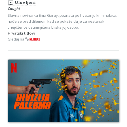
ondemand_video
Ulovljeni
Caught
Slavna novinarka Ema Garay, poznata po hvatanju kriminalaca,
nađe se pred dilemom kad se pokaže da je za nestanak
tinejdžerice osumnjičena bliska joj osoba.
Hrvatski titlovi
Gledaj na
NETFLIXU