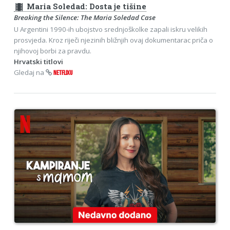
theaters
Maria Soledad: Dosta je tišine
Breaking the Silence: The Maria Soledad Case
U Argentini 1990-ih ubojstvo srednjoškolke zapali iskru velikih
prosvjeda. Kroz riječi njezinih bližnjih ovaj dokumentarac priča o
njihovoj borbi za pravdu.
Hrvatski titlovi
Gledaj na
NETFLIXU