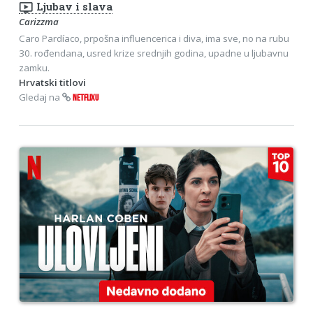
ondemand_video
Ljubav i slava
Carizzma
Caro Pardíaco, prpošna influencerica i diva, ima sve, no na rubu
30. rođendana, usred krize srednjih godina, upadne u ljubavnu
zamku.
Hrvatski titlovi
Gledaj na
NETFLIXU