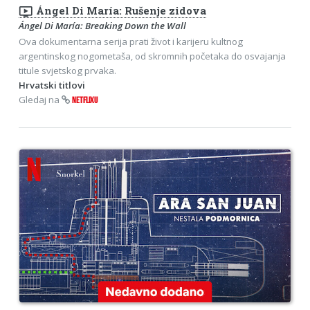
ondemand_video
Ángel Di María: Rušenje zidova
Ángel Di María: Breaking Down the Wall
Ova dokumentarna serija prati život i karijeru kultnog
argentinskog nogometaša, od skromnih početaka do osvajanja
titule svjetskog prvaka.
Hrvatski titlovi
Gledaj na
NETFLIXU