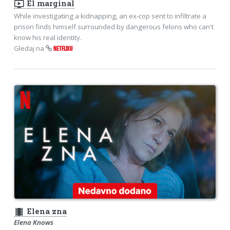
ondemand_video
El marginal
While investigating a kidnapping, an ex-cop sent to infiltrate a
prison finds himself surrounded by dangerous felons who can't
know his real identity.
Gledaj na
NETFLIXU
theaters
Elena zna
Elena Knows