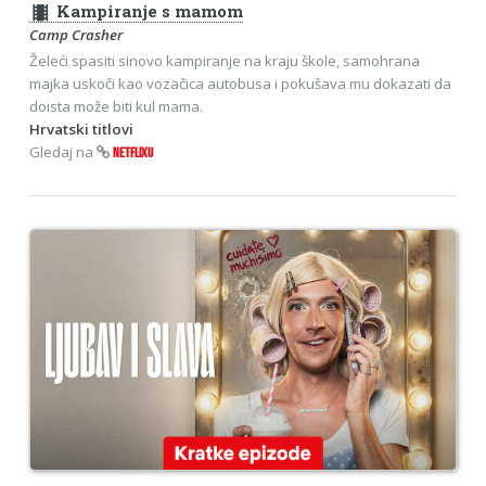
theaters
Kampiranje s mamom
Camp Crasher
Želeći spasiti sinovo kampiranje na kraju škole, samohrana
majka uskoči kao vozačica autobusa i pokušava mu dokazati da
doista može biti kul mama.
Hrvatski titlovi
Gledaj na
NETFLIXU