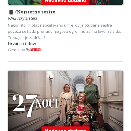
theaters
(Ne)sretne sestre
(Un)lucky Sisters
Nakon što im otac neočekivano umre, dvije otuđene sestre
povežu se kada pronađu njegovu ogromnu zalihu love iza zida.
Trebaju li je zadržati?
Hrvatski titlovi
Gledaj na
NETFLIXU