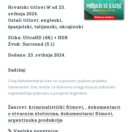
Hrvatski titlovi
od 23.
svibnja 2024.
Ostali titlovi: engleski,
španjolski, talijanski, ukrajinski
Slika: UltraHD (4K) + HDR
Zvuk: Surround (5.1)
Dodano: 23. svibnja 2024.
Sadržaj:
Ovaj dokumentarac bavi se usponom i padom projekta
Generación Zoe, mreže za duhovnu snagu koja je prikrivala
najneobičniju prijevaru u povijesti Argentine.
Žanrovi:
kriminalistički filmovi
,
,
dokumentarci
o stvarnim zločinima
,
dokumentarni filmovi
,
argentinska produkcija
Vanjske poveznice: