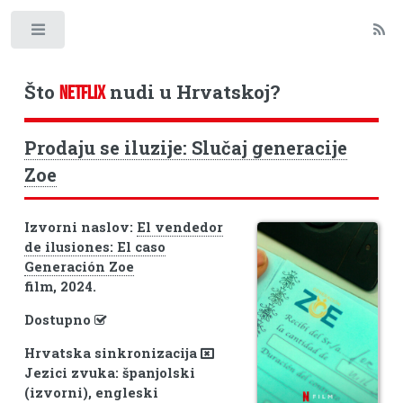
Toggle
Što
nudi u Hrvatskoj?
NETFLIX
Prodaju se iluzije: Slučaj generacije
Zoe
Izvorni naslov:
El vendedor
de ilusiones: El caso
Generación Zoe
film, 2024.
Dostupno
Hrvatska sinkronizacija
Jezici zvuka: španjolski
(izvorni), engleski