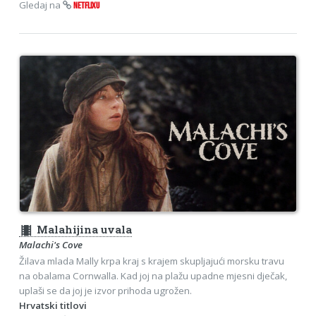
Gledaj na
NETFLIXU
theaters
Malahijina uvala
Malachi's Cove
Žilava mlada Mally krpa kraj s krajem skupljajući morsku travu
na obalama Cornwalla. Kad joj na plažu upadne mjesni dječak,
uplaši se da joj je izvor prihoda ugrožen.
Hrvatski titlovi