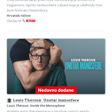
Vagueness, mjesto neobuzdane zabave koje je udahnulo novi
život festivalu Glastonbury.
Hrvatski titlovi
Gledaj na
NETFLIXU
theaters
Louis Theroux: Unutar manosfere
Louis Theroux: Inside the Manosphere
Hvaljeni autor dokumentaraca istražuje rastuću mrežu