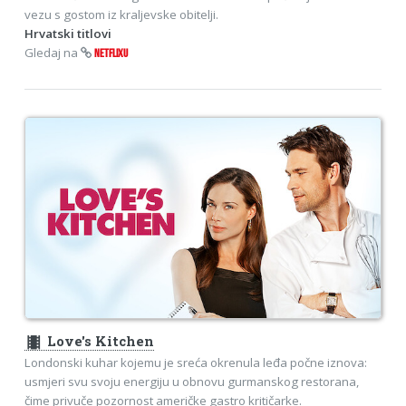
vezu s gostom iz kraljevske obitelji.
Hrvatski titlovi
Gledaj na
NETFLIXU
theaters
Love's Kitchen
Londonski kuhar kojemu je sreća okrenula leđa počne iznova:
usmjeri svu svoju energiju u obnovu gurmanskog restorana,
čime privuče pozornost američke gastro kritičarke.