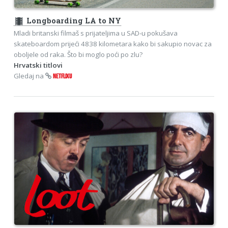
theaters
Longboarding LA to NY
Mladi britanski filmaš s prijateljima u SAD-u pokušava
skateboardom prijeći 4838 kilometara kako bi sakupio novac za
oboljele od raka. Što bi moglo poći po zlu?
Hrvatski titlovi
Gledaj na
NETFLIXU