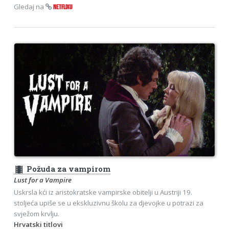
Gledaj na
NETFLIXU
theaters
Požuda za vampirom
Lust for a Vampire
Uskrsla kći iz aristokratske vampirske obitelji u Austriji 19.
stoljeća upiše se u ekskluzivnu školu za djevojke u potrazi za
svježom krvlju.
Hrvatski titlovi