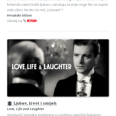
britanski samci traže ljubav i zaručuju se prije nego što se uopće
vide uživo. No tko će reći „Uzimam”?
Hrvatski titlovi
Gledaj na
NETFLIXU
theaters
Ljubav, život i smijeh
Love, Life and Laughter
Vesela kći vlasnika gostionice u Londonu započne ljubavnu