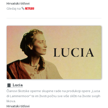
Hrvatski titlovi
Gledaj na
NETFLIXU
theaters
Lucia
Članovi škotske operne skupine rade na produkciji opere „Lucia
di Lammermoor” te im životi počnu sve više sličiti na živote svojih
likova.
Hrvatski titlovi