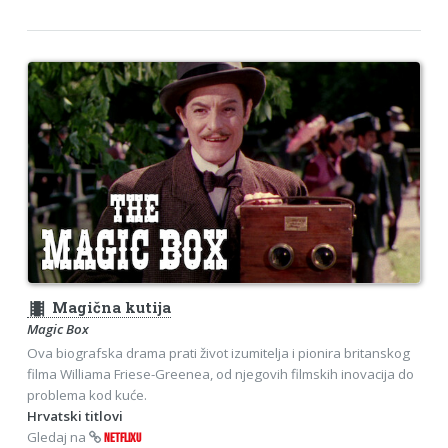
theaters
Magična kutija
Magic Box
Ova biografska drama prati život izumitelja i pionira britanskog
filma Williama Friese-Greenea, od njegovih filmskih inovacija do
problema kod kuće.
Hrvatski titlovi
Gledaj na
NETFLIXU