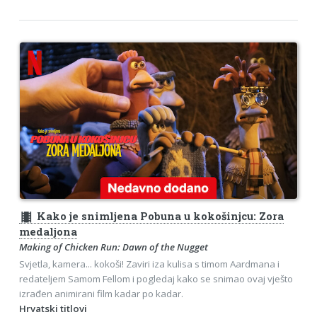
theaters
Kako je snimljena Pobuna u kokošinjcu: Zora
medaljona
Making of Chicken Run: Dawn of the Nugget
Svjetla, kamera... kokoši! Zaviri iza kulisa s timom Aardmana i
redateljem Samom Fellom i pogledaj kako se snimao ovaj vješto
izrađen animirani film kadar po kadar.
Hrvatski titlovi