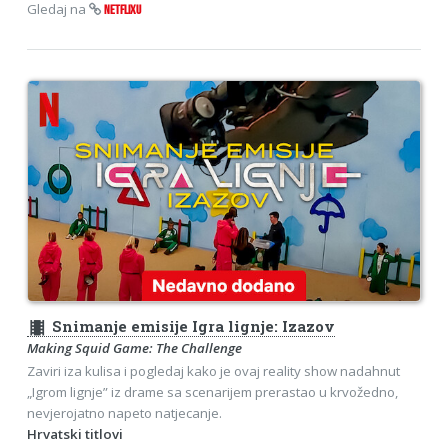
Gledaj na
NETFLIXU
theaters
Snimanje emisije Igra lignje: Izazov
Making Squid Game: The Challenge
Zaviri iza kulisa i pogledaj kako je ovaj reality show nadahnut
„Igrom lignje” iz drame sa scenarijem prerastao u krvožedno,
nevjerojatno napeto natjecanje.
Hrvatski titlovi