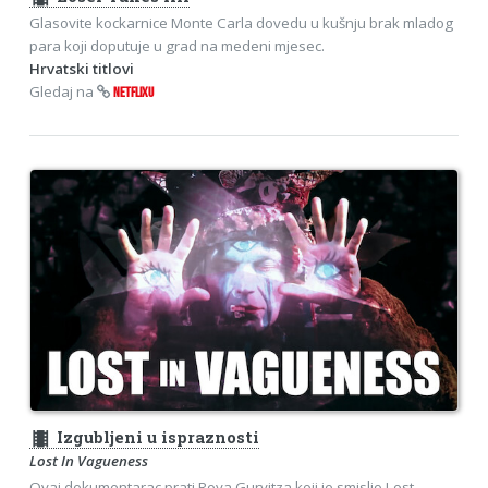
Glasovite kockarnice Monte Carla dovedu u kušnju brak mladog
para koji doputuje u grad na medeni mjesec.
Hrvatski titlovi
Gledaj na
NETFLIXU
theaters
Izgubljeni u ispraznosti
Lost In Vagueness
Ovaj dokumentarac prati Roya Gurvitza koji je smislio Lost