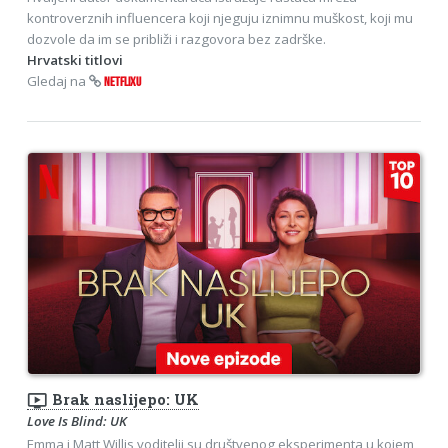
kontroverznih influencera koji njeguju iznimnu muškost, koji mu
dozvole da im se približi i razgovora bez zadrške.
Hrvatski titlovi
Gledaj na
NETFLIXU
ondemand_video
Brak naslijepo: UK
Love Is Blind: UK
Emma i Matt Willis voditelji su društvenog eksperimenta u kojem