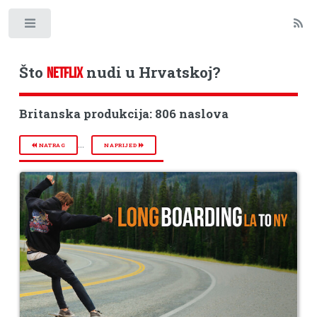
Toggle
Što
nudi u Hrvatskoj?
NETFLIX
Britanska produkcija: 806 naslova
...
NATRAG
NAPRIJED