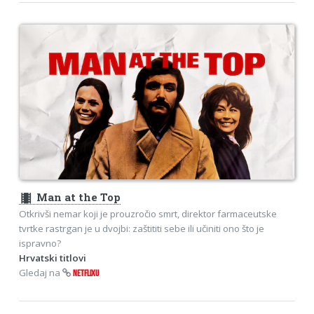
theaters
Man at the Top
Otkrivši nemar koji je prouzročio smrt, direktor farmaceutske
tvrtke rastrgan je u dvojbi: zaštititi sebe ili učiniti ono što je
ispravno?
Hrvatski titlovi
Gledaj na
NETFLIXU