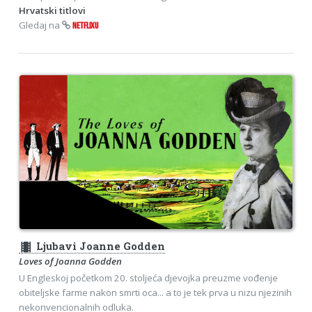
Hrvatski titlovi
Gledaj na
NETFLIXU
theaters
Ljubavi Joanne Godden
Loves of Joanna Godden
U Engleskoj početkom 20. stoljeća djevojka preuzme vođenje
obiteljske farme nakon smrti oca... a to je tek prva u nizu njezinih
nekonvencionalnih odluka.