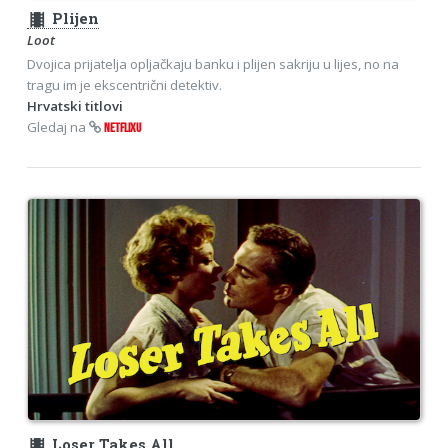
theaters
Plijen
Loot
Dvojica prijatelja opljačkaju banku i plijen sakriju u lijes, no na
tragu im je ekscentrični detektiv.
Hrvatski titlovi
Gledaj na
NETFLIXU
theaters
Loser Takes All