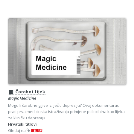
theaters
Čarobni lijek
Magic Medicine
Mogu li čarobne gljive izliječiti depresiju? Ovaj dokumentarac
prati prva medicinska istraživanja primjene psilocibina kao lijeka
za kliničku depresiju.
Hrvatski titlovi
Gledaj na
NETFLIXU