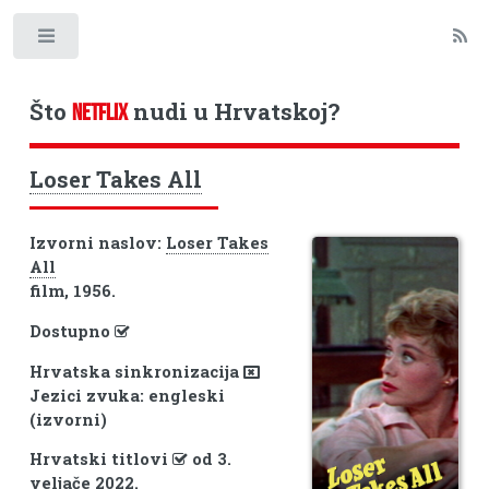
Toggle
Što
nudi u Hrvatskoj?
NETFLIX
Loser Takes All
Izvorni naslov:
Loser Takes
All
film, 1956.
Dostupno
Hrvatska sinkronizacija
Jezici zvuka: engleski
(izvorni)
Hrvatski titlovi
od 3.
veljače 2022.