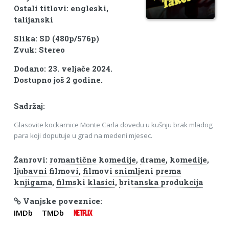
Ostali titlovi: engleski,
talijanski
Slika: SD (480p/576p)
Zvuk: Stereo
Dodano: 23. veljače 2024.
Dostupno još 2 godine.
Sadržaj:
Glasovite kockarnice Monte Carla dovedu u kušnju brak mladog
para koji doputuje u grad na medeni mjesec.
Žanrovi:
romantične komedije
,
drame
,
komedije
,
ljubavni filmovi
,
filmovi snimljeni prema
knjigama
,
filmski klasici
,
britanska produkcija
Vanjske poveznice:
IMDb
TMDb
NETFLIX