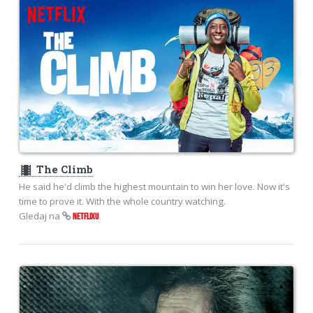
theaters
The Climb
He said he'd climb the highest mountain to win her love. Now it's
time to prove it. With the whole country watching.
Gledaj na
NETFLIXU