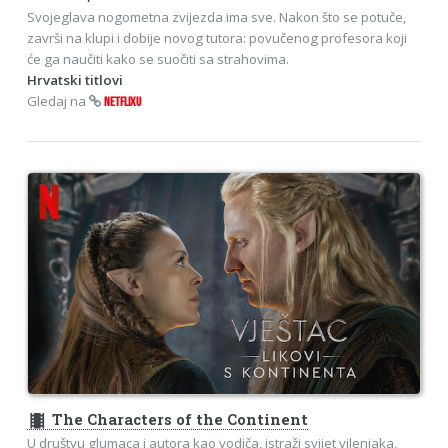
Svojeglava nogometna zvijezda ima sve. Nakon što se potuče,
završi na klupi i dobije novog tutora: povučenog profesora koji
će ga naučiti kako se suočiti sa strahovima.
Hrvatski titlovi
Gledaj na
NETFLIXU
theaters
The Characters of the Continent
U društvu glumaca i autora kao vodiča, istraži svijet vilenjaka,