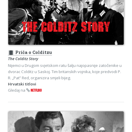
theaters
Priča o Colditzu
The Colditz Story
Nijemci u Drugom svjetskom ratu šalju najopasnije zatočenike u
dvorac Colditz u Saskoj. Tim britanskih vojnika, koje predvodi P.
R. „Pat” Red, organizira smjeli bijeg.
Hrvatski titlovi
Gledaj na
NETFLIXU