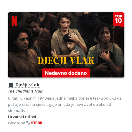
theaters
Dječji vlak
The Children's Train
U Italiji u kasnim 1940-ima jedna majka donese tešku odluku da
pošalje sina na sjever, gdje on otkrije novi život daleko od
siromaštva.
Hrvatski titlovi
Gledaj na
NETFLIXU