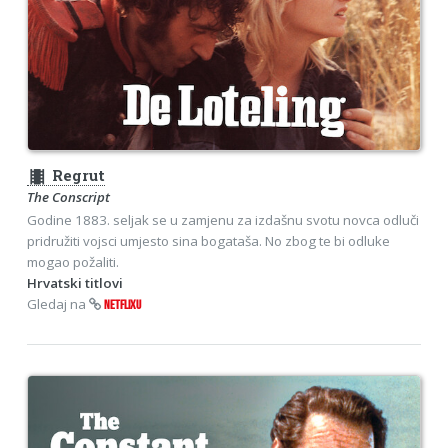
theaters
Regrut
The Conscript
Godine 1883. seljak se u zamjenu za izdašnu svotu novca odluči
pridružiti vojsci umjesto sina bogataša. No zbog te bi odluke
mogao požaliti.
Hrvatski titlovi
Gledaj na
NETFLIXU