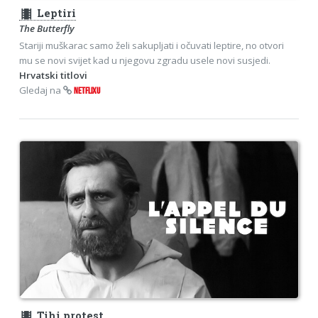
theaters
Leptiri
The Butterfly
Stariji muškarac samo želi sakupljati i očuvati leptire, no otvori
mu se novi svijet kad u njegovu zgradu usele novi susjedi.
Hrvatski titlovi
Gledaj na
NETFLIXU
theaters
Tihi protest