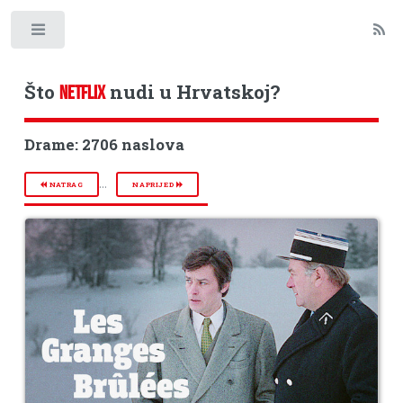
Toggle
Što
nudi u Hrvatskoj?
NETFLIX
Drame: 2706 naslova
...
NATRAG
NAPRIJED