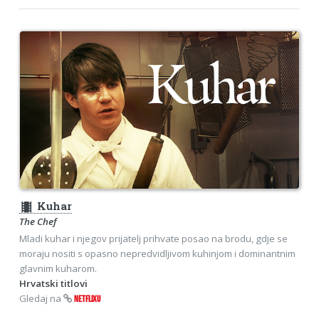
theaters
Kuhar
The Chef
Mladi kuhar i njegov prijatelj prihvate posao na brodu, gdje se
moraju nositi s opasno nepredvidljivom kuhinjom i dominantnim
glavnim kuharom.
Hrvatski titlovi
Gledaj na
NETFLIXU