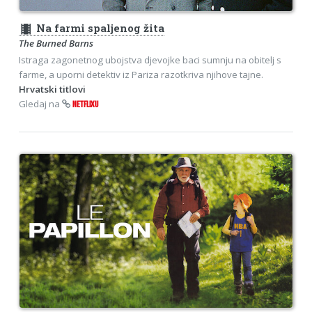
theaters
Na farmi spaljenog žita
The Burned Barns
Istraga zagonetnog ubojstva djevojke baci sumnju na obitelj s
farme, a uporni detektiv iz Pariza razotkriva njihove tajne.
Hrvatski titlovi
Gledaj na
NETFLIXU