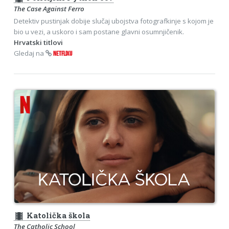
The Case Against Ferro
Detektiv pustinjak dobije slučaj ubojstva fotografkinje s kojom je
bio u vezi, a uskoro i sam postane glavni osumnjičenik.
Hrvatski titlovi
Gledaj na
NETFLIXU
theaters
Katolička škola
The Catholic School