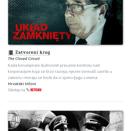
theaters
Zatvoreni krug
The Closed Circuit
Kada korumpirani dužnosnik preuzme kontrolu nad
korporacijom koja se brzo razvija, njezini osnivači završe u
zatvoru i moraju se boriti da si speru ljagu s imena.
Hrvatski titlovi
Gledaj na
NETFLIXU