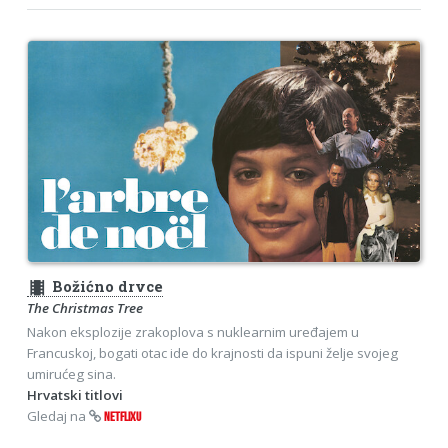
theaters
Božićno drvce
The Christmas Tree
Nakon eksplozije zrakoplova s nuklearnim uređajem u
Francuskoj, bogati otac ide do krajnosti da ispuni želje svojeg
umirućeg sina.
Hrvatski titlovi
Gledaj na
NETFLIXU