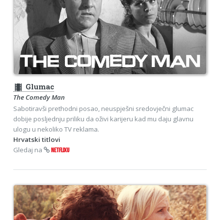
theaters
Glumac
The Comedy Man
Sabotiravši prethodni posao, neuspješni sredovječni glumac
dobije posljednju priliku da oživi karijeru kad mu daju glavnu
ulogu u nekoliko TV reklama.
Hrvatski titlovi
Gledaj na
NETFLIXU