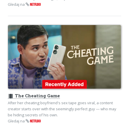
Gledaj na
NETFLIXU
theaters
The Cheating Game
After her cheating boyfriend's sex tape goes viral, a content
creator starts over with the seemingly perfect guy — who may
be hiding secrets of his own.
Gledaj na
NETFLIXU