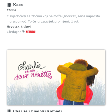
theaters
Kaos
Chaos
Osvjedočivši se zločinu koji ne može ignorirati, žena naprosto
mora pomoći. To će joj zauvijek promijeniti život.
Hrvatski titlovi
Gledaj na
NETFLIXU
theaters
Charlie i njegovi komadi