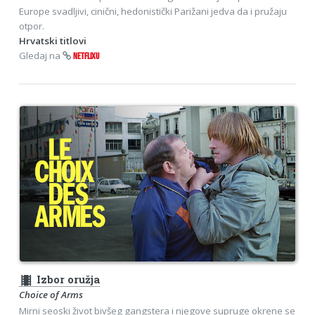
Europe svadljivi, cinični, hedonistički Parižani jedva da i pružaju
otpor.
Hrvatski titlovi
Gledaj na
NETFLIXU
theaters
Izbor oružja
Choice of Arms
Mirni seoski život bivšeg gangstera i njegove supruge okrene se