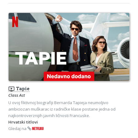
ondemand_video
Tapie
Class Act
U ovoj fiktivnoj biografiji Bernarda Tapieja neumoljivo
ambiciozan muškarac iz radničke klase postane jedna od
najkontroverznijih javnih ličnosti Francuske.
Hrvatski titlovi
Gledaj na
NETFLIXU