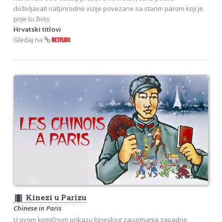
doživljavati natprirodne vizije povezane sa starim parom koji je
prije tu živio.
Hrvatski titlovi
Gledaj na
NETFLIXU
theaters
Kinezi u Parizu
Chinese in Paris
U ovom komičnom prikazu kineskog zauzimanja zapadne