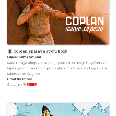
theaters
Coplan spašava svoju kožu
Coplan Saves His Skin
Kada istraga ubojstva razotkrije plan za uništenje čovječanstva,
tajni agent mora se boriti protiv plaćenih ubojica, čudnog kipara i
tajanstvene dvojnice.
Hrvatski titlovi
Gledaj na
NETFLIXU