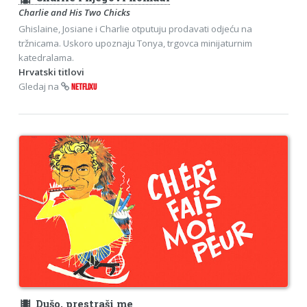
Charlie and His Two Chicks
Ghislaine, Josiane i Charlie otputuju prodavati odjeću na
tržnicama. Uskoro upoznaju Tonya, trgovca minijaturnim
katedralama.
Hrvatski titlovi
Gledaj na
NETFLIXU
theaters
Dušo, prestraši me