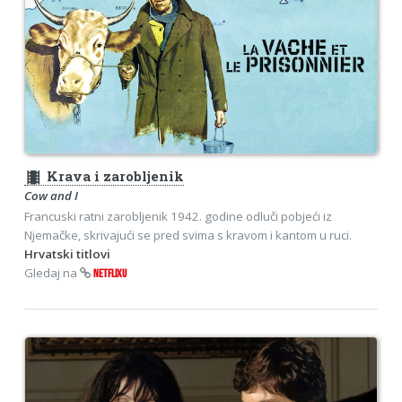
theaters
Krava i zarobljenik
Cow and I
Francuski ratni zarobljenik 1942. godine odluči pobjeći iz
Njemačke, skrivajući se pred svima s kravom i kantom u ruci.
Hrvatski titlovi
Gledaj na
NETFLIXU