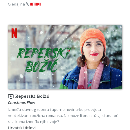
Gledaj na
NETFLIXU
ondemand_video
Reperski Božić
Christmas Flow
Između slavnog repera i uporne novinarke procvjeta
neočekivana božićna romansa. No može li ona zaživjeti unatoč
razlikama između njih dvoje?
Hrvatski titlovi