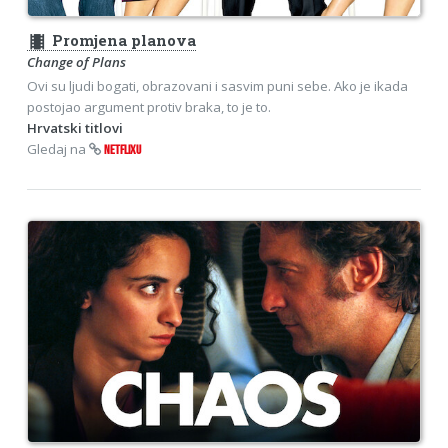
theaters
Promjena planova
Change of Plans
Ovi su ljudi bogati, obrazovani i sasvim puni sebe. Ako je ikada
postojao argument protiv braka, to je to.
Hrvatski titlovi
Gledaj na
NETFLIXU