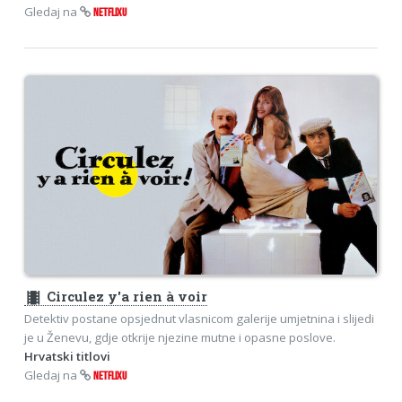
Gledaj na
NETFLIXU
theaters
Circulez y'a rien à voir
Detektiv postane opsjednut vlasnicom galerije umjetnina i slijedi
je u Ženevu, gdje otkrije njezine mutne i opasne poslove.
Hrvatski titlovi
Gledaj na
NETFLIXU