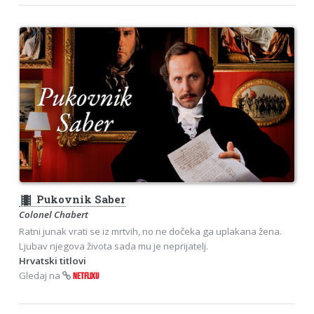
theaters
Pukovnik Saber
Colonel Chabert
Ratni junak vrati se iz mrtvih, no ne dočeka ga uplakana žena.
Ljubav njegova života sada mu je neprijatelj.
Hrvatski titlovi
Gledaj na
NETFLIXU