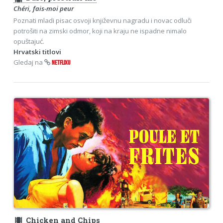
Chéri, fais-moi peur
Poznati mladi pisac osvoji književnu nagradu i novac odluči
potrošiti na zimski odmor, koji na kraju ne ispadne nimalo
opuštajuć.
Hrvatski titlovi
Gledaj na
NETFLIXU
theaters
Chicken and Chips