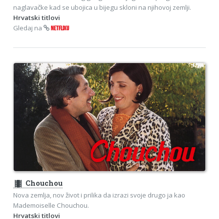
naglavačke kad se ubojica u bijegu skloni na njihovoj zemlji.
Hrvatski titlovi
Gledaj na
NETFLIXU
theaters
Chouchou
Nova zemlja, nov život i prilika da izrazi svoje drugo ja kao
Mademoiselle Chouchou.
Hrvatski titlovi