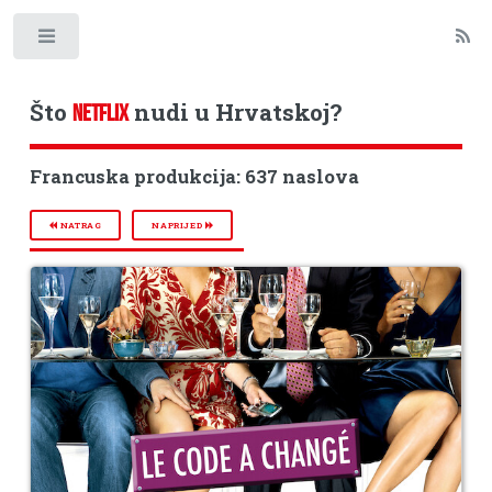
Toggle
Što
nudi u Hrvatskoj?
NETFLIX
Francuska produkcija: 637 naslova
NATRAG
NAPRIJED