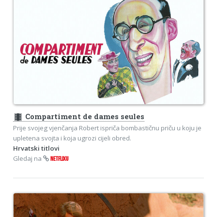
theaters
Compartiment de dames seules
Prije svojeg vjenčanja Robert ispriča bombastičnu priču u koju je
upletena svojta i koja ugrozi cijeli obred.
Hrvatski titlovi
Gledaj na
NETFLIXU