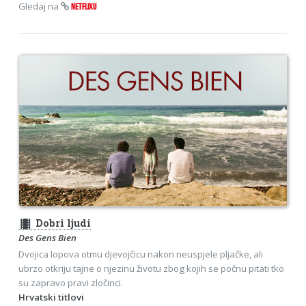
Gledaj na
NETFLIXU
theaters
Dobri ljudi
Des Gens Bien
Dvojica lopova otmu djevojčicu nakon neuspjele pljačke, ali
ubrzo otkriju tajne o njezinu životu zbog kojih se počnu pitati tko
su zapravo pravi zločinci.
Hrvatski titlovi