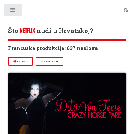
Toggle
Što
nudi u Hrvatskoj?
NETFLIX
Francuska produkcija: 637 naslova
NATRAG
NAPRIJED