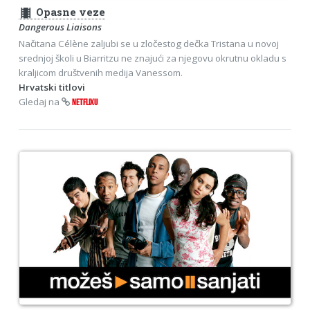
theaters
Opasne veze
Dangerous Liaisons
Načitana Célène zaljubi se u zločestog dečka Tristana u novoj
srednjoj školi u Biarritzu ne znajući za njegovu okrutnu okladu s
kraljicom društvenih medija Vanessom.
Hrvatski titlovi
Gledaj na
NETFLIXU