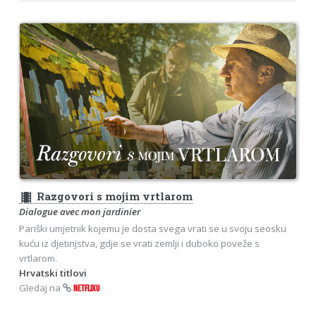
theaters
Razgovori s mojim vrtlarom
Dialogue avec mon jardinier
Pariški umjetnik kojemu je dosta svega vrati se u svoju seosku
kuću iz djetinjstva, gdje se vrati zemlji i duboko poveže s
vrtlarom.
Hrvatski titlovi
Gledaj na
NETFLIXU