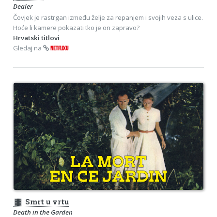
Dealer
Čovjek je rastrgan između želje za repanjem i svojih veza s ulice.
Hoće li kamere pokazati tko je on zapravo?
Hrvatski titlovi
Gledaj na
NETFLIXU
theaters
Smrt u vrtu
Death in the Garden