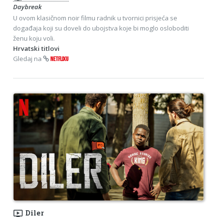
Daybreak
U ovom klasičnom noir filmu radnik u tvornici prisjeća se
događaja koji su doveli do ubojstva koje bi moglo osloboditi
ženu koju voli.
Hrvatski titlovi
Gledaj na
NETFLIXU
ondemand_video
Diler