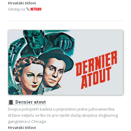
Hrvatski titlovi
Gledaj na
NETFLIXU
theaters
Dernier atout
Dvojica policijskih kadeta u prijestolnici jedne južnoameričke
države natječu se tko će prvi riješiti slučaj ubojstva zloglasnog
gangstera iz Chicaga.
Hrvatski titlovi