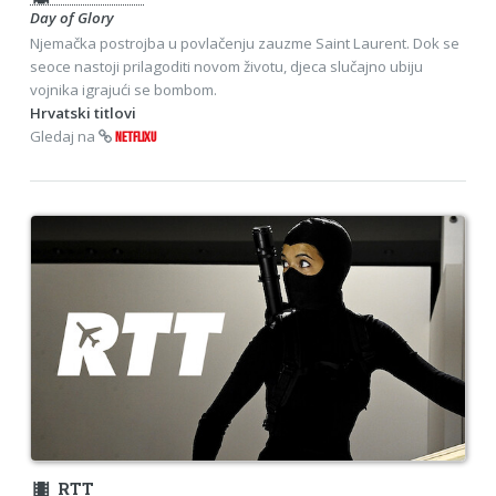
Day of Glory
Njemačka postrojba u povlačenju zauzme Saint Laurent. Dok se
seoce nastoji prilagoditi novom životu, djeca slučajno ubiju
vojnika igrajući se bombom.
Hrvatski titlovi
Gledaj na
NETFLIXU
theaters
RTT