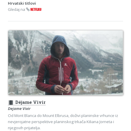
Hrvatski titlovi
Gledaj na
NETFLIXU
theaters
Déjame Vivir
Dejame Vivir
Od Mont Blanca do Mount Elbrusa, doživi planinske vrhunce iz
nevjerojatne perspektive planinskog trkača Kiliana Jorneta i
njegovih prijatelja.