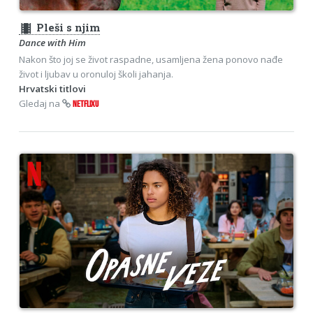
theaters
Pleši s njim
Dance with Him
Nakon što joj se život raspadne, usamljena žena ponovo nađe
život i ljubav u oronuloj školi jahanja.
Hrvatski titlovi
Gledaj na
NETFLIXU