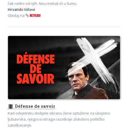
čak netko od njih. Nisu trebali ići u šumu.
Hrvatski titlovi
Gledaj na
NETFLIXU
theaters
Défense de savoir
Kad odvjetniku dodijele obranu žene optužene za ubojstvo
ljubavnika, njegova istraga razotkrije zlokobno političko
zataškavanje.