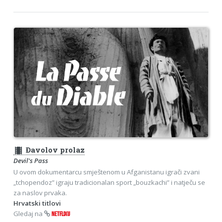
theaters
Đavolov prolaz
Devil's Pass
U ovom dokumentarcu smještenom u Afganistanu igrači zvani
„tchopendoz” igraju tradicionalan sport „bouzkachi” i natječu se
za naslov prvaka.
Hrvatski titlovi
Gledaj na
NETFLIXU