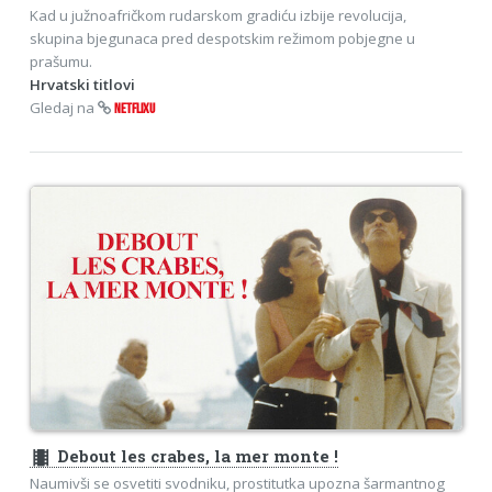
Kad u južnoafričkom rudarskom gradiću izbije revolucija,
skupina bjegunaca pred despotskim režimom pobjegne u
prašumu.
Hrvatski titlovi
Gledaj na
NETFLIXU
theaters
Debout les crabes, la mer monte !
Naumivši se osvetiti svodniku, prostitutka upozna šarmantnog