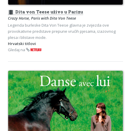
theaters
Dita von Teese uživo u Parizu
Crazy Horse, Paris with Dita Von Teese
Legenda burleske Dita Von Teese glavna je zvijezda ove
provokativne predstave prepune vrućih pjesama, izazovnog
plesa i blistave mode.
Hrvatski titlovi
Gledaj na
NETFLIXU