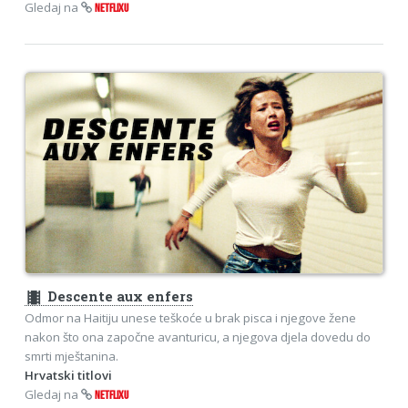
Gledaj na
NETFLIXU
theaters
Descente aux enfers
Odmor na Haitiju unese teškoće u brak pisca i njegove žene
nakon što ona započne avanturicu, a njegova djela dovedu do
smrti mještanina.
Hrvatski titlovi
Gledaj na
NETFLIXU