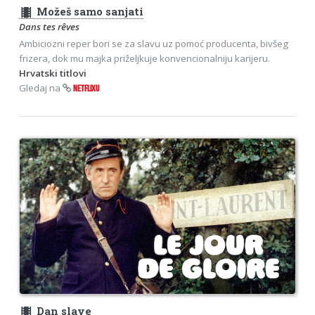
theaters
Možeš samo sanjati
Dans tes rêves
Ambiciozni reper bori se za slavu uz pomoć producenta, bivšeg
frizera, dok mu majka priželjkuje konvencionalniju karijeru.
Hrvatski titlovi
Gledaj na
NETFLIXU
theaters
Dan slave