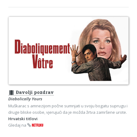
theaters
Đavolji pozdrav
Diabolically Yours
Muškarac s amnezijom počne sumnjati u svoju bogatu suprugu i
druge bliske osobe, vjerujući da je možda žrtva zamršene urote.
Hrvatski titlovi
Gledaj na
NETFLIXU