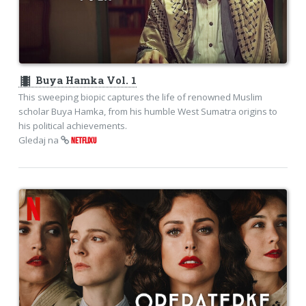
theaters
Buya Hamka Vol. 1
This sweeping biopic captures the life of renowned Muslim
scholar Buya Hamka, from his humble West Sumatra origins to
his political achievements.
Gledaj na
NETFLIXU