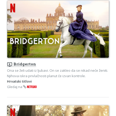
ondemand_video
Bridgerton
Ona se želi udati iz ljubavi. On se zakleo da se nikad neće ženiti.
Njihova iskra privlačnosti planut će izvan kontrole.
Hrvatski titlovi
Gledaj na
NETFLIXU