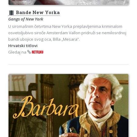
theaters
Bande New Yorka
Gangs of New York
U siromašnim četvrtima New Yorka preplavljenima kriminalom
osvetoljubivo siroče Amsterdam Vallon pridruži se nemilosrdnoj
bandi ubojice svog oca, Billa „Mesara”.
Hrvatski titlovi
Gledaj na
NETFLIXU