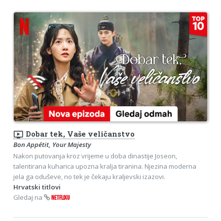
ondemand_video
Dobar tek, Vaše veličanstvo
Bon Appétit, Your Majesty
Nakon putovanja kroz vrijeme u doba dinastije Joseon,
talentirana kuharica upozna kralja tiranina. Njezina moderna
jela ga oduševe, no tek je čekaju kraljevski izazovi.
Hrvatski titlovi
Gledaj na
NETFLIXU