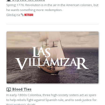
Spring 1776. Revolution is in the air in the American colonies, but
he wants something more: redemption.
Gledaj na
NETFLIXU
ondemand_video
Blood Ties
In early-1800s Colombia, three high-society sisters act as spies
to help rebels fight against Spanish rule, and to seek justice for
their mother's death.