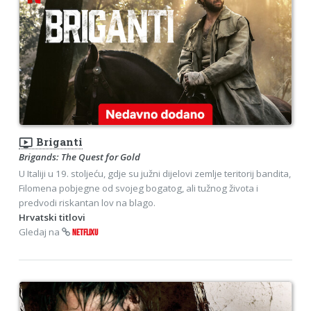
ondemand_video
Briganti
Brigands: The Quest for Gold
U Italiji u 19. stoljeću, gdje su južni dijelovi zemlje teritorij bandita,
Filomena pobjegne od svojeg bogatog, ali tužnog života i
predvodi riskantan lov na blago.
Hrvatski titlovi
Gledaj na
NETFLIXU