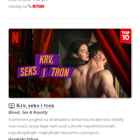
Gledaj na
NETFLIXU
ondemand_video
Krv, seks i tron
Blood, Sex & Royalty
Suvremen pogled na dramatičnu britansku kraljevsku obitelj:
ova vruća serija daje nam uvid u živote najsmrtonosnijih,
najseksipilnijih i najkultnijih monarha u povijesti.
Hrvatski titlovi