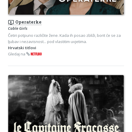
ondemand_video
Operaterke
Cable Girls
Četiri potpuno različite žene. Kada ih posao zbliži, borit će se za
ljubav i nezavisnost... pod vlastitim uvjetima.
Hrvatski titlovi
Gledaj na
NETFLIXU