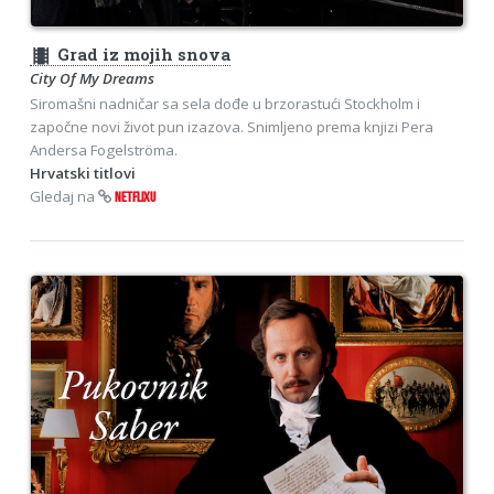
theaters
Grad iz mojih snova
City Of My Dreams
Siromašni nadničar sa sela dođe u brzorastući Stockholm i
započne novi život pun izazova. Snimljeno prema knjizi Pera
Andersa Fogelströma.
Hrvatski titlovi
Gledaj na
NETFLIXU