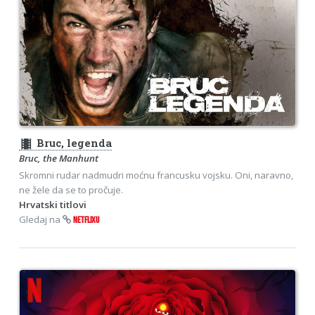
theaters
Bruc, legenda
Bruc, the Manhunt
Skromni rudar nadmudri moćnu francusku vojsku. Oni, naravno,
ne žele da se to pročuje.
Hrvatski titlovi
Gledaj na
NETFLIXU