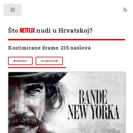
Toggle
Što
nudi u Hrvatskoj?
NETFLIX
Kostimirane drame: 215 naslova
NATRAG
NAPRIJED