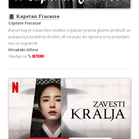
theaters
Kapetan Fracasse
Captain Fracasse
Barun koji je ostao bez imetka iz ljubavi prema glumici pridruži se
putujućoj kazališnoj družini, ali na putu do njezina srca prepriječi
mu se suparnik.
Hrvatski titlovi
Gledaj na
NETFLIXU