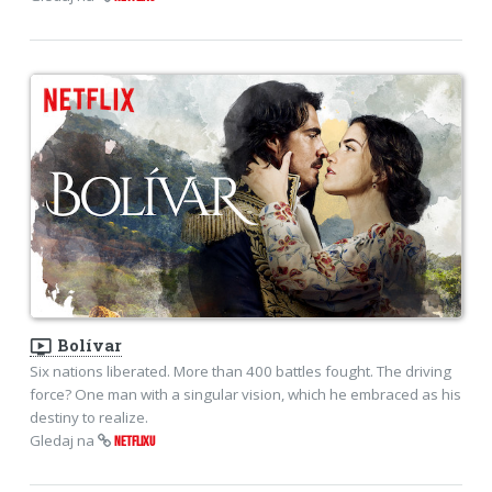
ondemand_video
Bolívar
Six nations liberated. More than 400 battles fought. The driving
force? One man with a singular vision, which he embraced as his
destiny to realize.
Gledaj na
NETFLIXU