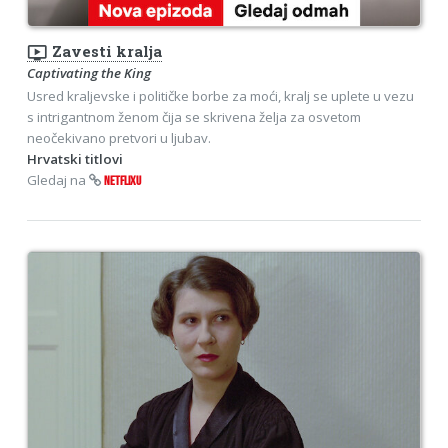
ondemand_video
Zavesti kralja
Captivating the King
Usred kraljevske i političke borbe za moći, kralj se uplete u vezu
s intrigantnom ženom čija se skrivena želja za osvetom
neočekivano pretvori u ljubav.
Hrvatski titlovi
Gledaj na
NETFLIXU