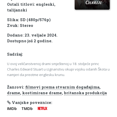
Ostali titlovi: engleski,
talijanski
Slika: SD (480p/576p)
Zvuk: Stereo
Dodano: 23. veljače 2024.
Dostupno još 2 godine.
Sadržaj:
U ovoj veličanstvenoj drami smještenoj u 18. stoljeće princ
Charles Edward Stuart u izgnanstvu okupi vojsku odanih Škota u
namjeri da preotme englesku krunu.
Žanrovi:
filmovi prema stvarnim događajima
,
drame
,
kostimirane drame
,
britanska produkcija
Vanjske poveznice:
IMDb
TMDb
NETFLIX