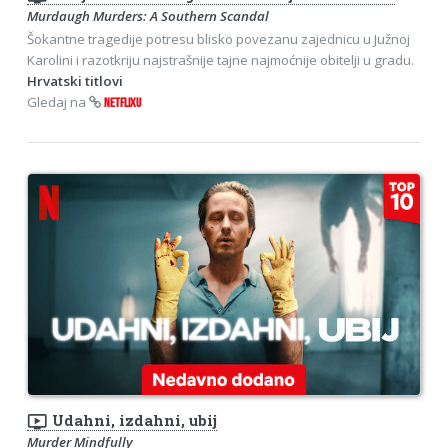
Murdaugh Murders: A Southern Scandal
Šokantne tragedije potresu blisko povezanu zajednicu u Južnoj
Karolini i razotkriju najstrašnije tajne najmoćnije obitelji u gradu.
Hrvatski titlovi
Gledaj na
NETFLIXU
ondemand_video
Udahni, izdahni, ubij
Murder Mindfully