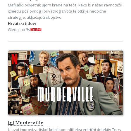
Mafijaški odvjetnik Björn krene na tečaj kako bi našao ravnotežu
između poslovnog i privatnog života te otkrije neobične
strategije, uključujući ubojstvo.
Hrvatski titlovi
Gledaj na
NETFLIXU
ondemand_video
Murderville
U ovoj improvizacijskoj krimi-komediji ekscentrični detektiv Terry