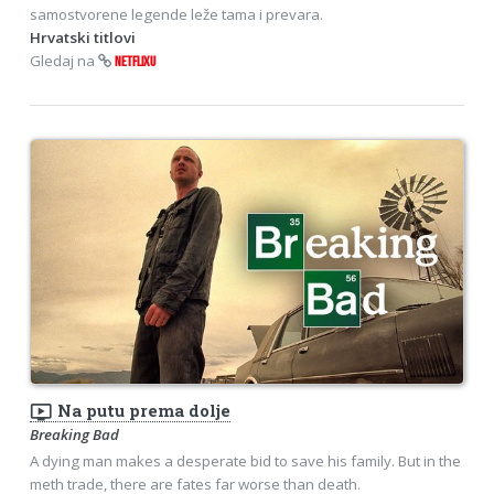
samostvorene legende leže tama i prevara.
Hrvatski titlovi
Gledaj na
NETFLIXU
ondemand_video
Na putu prema dolje
Breaking Bad
A dying man makes a desperate bid to save his family. But in the
meth trade, there are fates far worse than death.