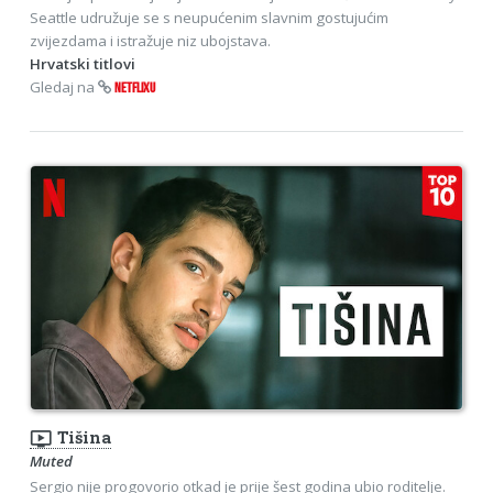
Seattle udružuje se s neupućenim slavnim gostujućim
zvijezdama i istražuje niz ubojstava.
Hrvatski titlovi
Gledaj na
NETFLIXU
ondemand_video
Tišina
Muted
Sergio nije progovorio otkad je prije šest godina ubio roditelje.