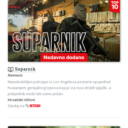
ondemand_video
Suparnik
Nemesis
Nepokolebljivi policajac iz Los Angelesa postane opsjednut
hvatanjem genijalnog lopova koji je iza niza drskih pljački, a
pobjednik može biti samo jedan.
Hrvatski titlovi
Gledaj na
NETFLIXU