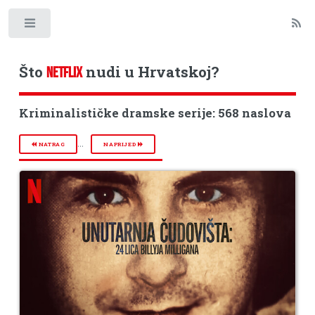
Toggle
Što
nudi u Hrvatskoj?
NETFLIX
Kriminalističke dramske serije: 568 naslova
...
NATRAG
NAPRIJED