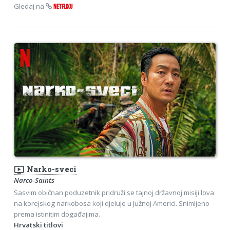
Gledaj na
NETFLIXU
ondemand_video
Narko-sveci
Narco-Saints
Sasvim običnan poduzetnik pridruži se tajnoj državnoj misiji lova
na korejskog narkobosa koji djeluje u Južnoj Americi. Snimljeno
prema istinitim događajima.
Hrvatski titlovi