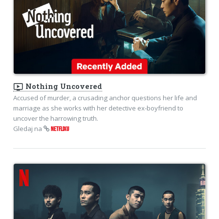
ondemand_video
Nothing Uncovered
Accused of murder, a crusading anchor questions her life and
marriage as she works with her detective ex-boyfriend to
uncover the harrowing truth.
Gledaj na
NETFLIXU