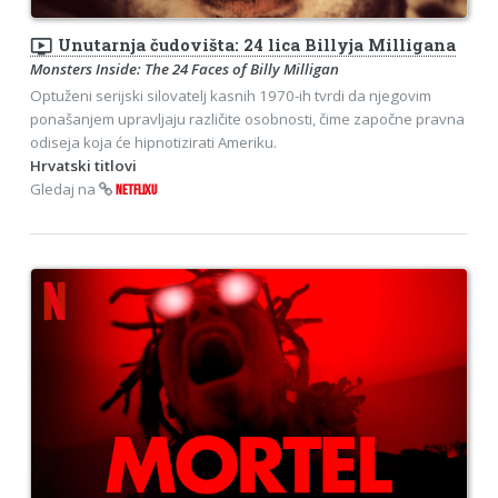
ondemand_video
Unutarnja čudovišta: 24 lica Billyja Milligana
Monsters Inside: The 24 Faces of Billy Milligan
Optuženi serijski silovatelj kasnih 1970-ih tvrdi da njegovim
ponašanjem upravljaju različite osobnosti, čime započne pravna
odiseja koja će hipnotizirati Ameriku.
Hrvatski titlovi
Gledaj na
NETFLIXU