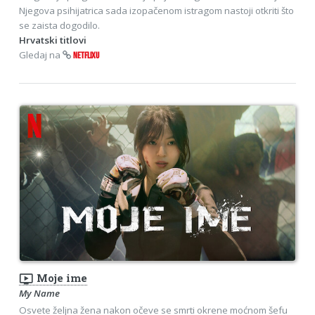
Njegova psihijatrica sada izopačenom istragom nastoji otkriti što
se zaista dogodilo.
Hrvatski titlovi
Gledaj na
NETFLIXU
ondemand_video
Moje ime
My Name
Osvete željna žena nakon očeve se smrti okrene moćnom šefu