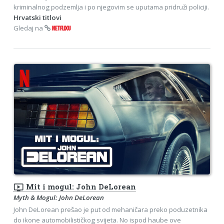
kriminalnog podzemlja i po njegovim se uputama pridruži policiji.
Hrvatski titlovi
Gledaj na
NETFLIXU
ondemand_video
Mit i mogul: John DeLorean
Myth & Mogul: John DeLorean
John DeLorean prešao je put od mehaničara preko poduzetnika
do ikone automobilističkog svijeta. No ispod haube ove