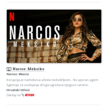
ondemand_video
Narcos: Meksiko
Narcos: Mexico
Korupcija je narkobosa učinila nedodirljivim... No uporan agent
Agencije za suzbijanje droga ugrožava njegovo carstvo.
Hrvatski titlovi
Gledaj na
NETFLIXU