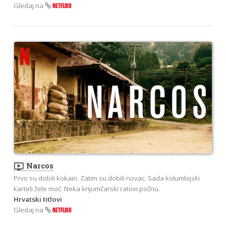
Gledaj na
NETFLIXU
ondemand_video
Narcos
Prvo su dobili kokain. Zatim su dobili novac. Sada kolumbijski
karteli žele moć. Neka krijumčarski ratovi počnu.
Hrvatski titlovi
Gledaj na
NETFLIXU