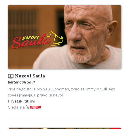
ondemand_video
Nazovi Saula
Better Call Saul
Prije nego što je bio Saul Goodman, zvao se Jimmy McGill. Ako
zoveš Jimmyja, u pravoj si nevolji.
Hrvatski titlovi
Gledaj na
NETFLIXU