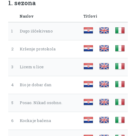
1. sezona
Naslov
Titlovi
1
Dugo iščekivano
2
Kršenje protokola
3
Licem u lice
4
Bio je dobar dan
5
Posao. Nikad osobno.
6
Kocka je bačena