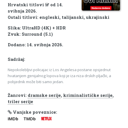
Hrvatski titlovi
od 14.
svibnja 2026.
Ostali titlovi: engleski, talijanski, ukrajinski
Slika: UltraHD (4K) + HDR
Zvuk: Surround (5.1)
Dodano: 14. svibnja 2026.
Sadržaj:
Nepokolebljivi policajac iz Los Angelesa postane opsjednut
hvatanjem genijalnog lopova koji je iza niza drskih pljački, a
pobjednik može biti samo jedan.
Žanrovi:
dramske serije
,
kriminalističke serije
,
triler serije
Vanjske poveznice:
IMDb
TMDb
NETFLIX