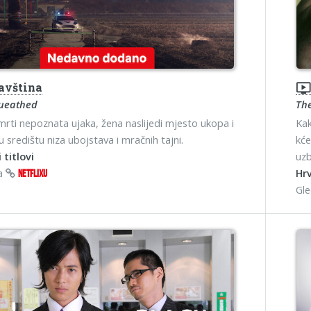
avština
ondemand_vide
ueathed
The
rti nepoznata ujaka, žena naslijedi mjesto ukopa i
Kak
u središtu niza ubojstava i mračnih tajni.
kće
 titlovi
uzb
na
Hrv
NETFLIXU
Gl