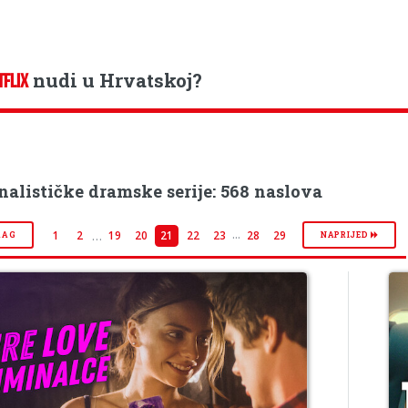
nudi u Hrvatskoj?
TFLIX
alističke dramske serije: 568 naslova
...
…
1
2
19
20
21
22
23
28
29
RAG
NAPRIJED