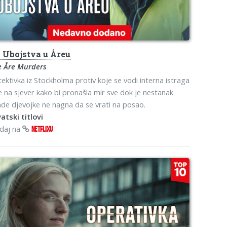
o
Ubojstva u Åreu
e Åre Murders
ektivka iz Stockholma protiv koje se vodi interna istraga
 na sjever kako bi pronašla mir sve dok je nestanak
de djevojke ne nagna da se vrati na posao.
atski titlovi
edaj na
NETFLIXU