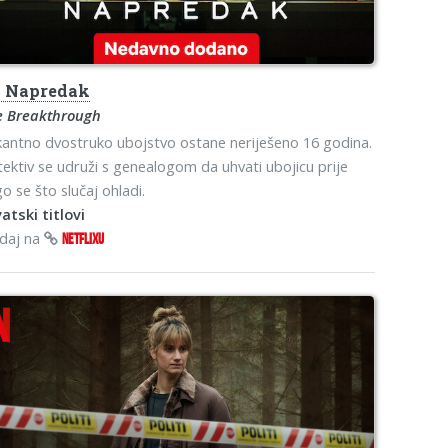
o
Napredak
e Breakthrough
antno dvostruko ubojstvo ostane neriješeno 16 godina.
ektiv se udruži s genealogom da uhvati ubojicu prije
o se što slučaj ohladi.
atski titlovi
edaj na
NETFLIXU