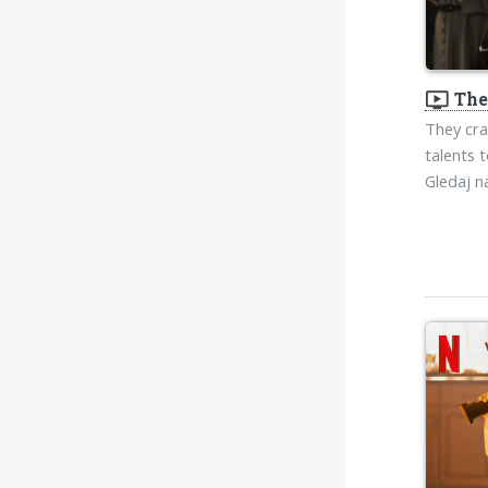
ondemand_video
The 
They cra
talents 
Gledaj 