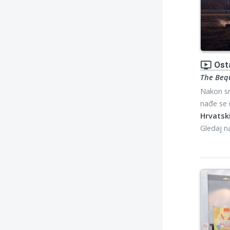
ondemand_video
Ost
The Beq
Nakon sm
nađe se 
Hrvatski
Gledaj 