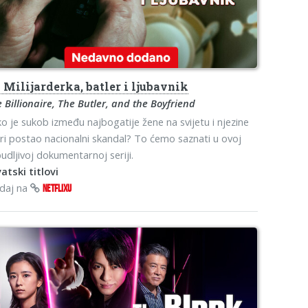
o
Milijarderka, batler i ljubavnik
 Billionaire, The Butler, and the Boyfriend
o je sukob između najbogatije žene na svijetu i njezine
ri postao nacionalni skandal? To ćemo saznati u ovoj
udljivoj dokumentarnoj seriji.
atski titlovi
edaj na
NETFLIXU