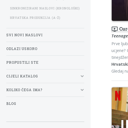
SINKRONIZIRANI NASLOVI (KRONOLOŠKI)
HRVATSKA PRODUKCIJA (A-Ž)
ondemand_video
Cur
SVI NOVI NASLOVI
Teenage
Prve ljub
ODLAZI USKORO
ucjene? 
tinejdžer
PROPUSTILI STE
Hrvatski
Gledaj 
CIJELI KATALOG
KOLIKO ČEGA IMA?
BLOG