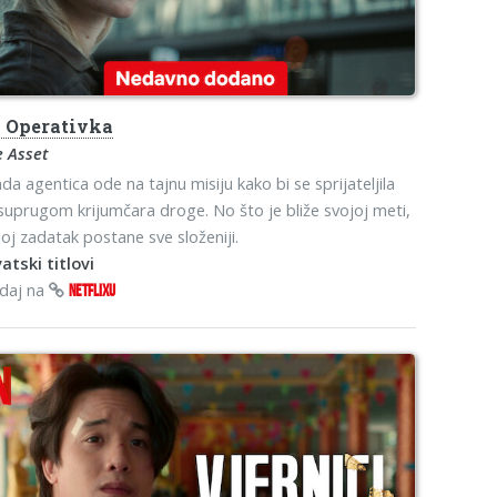
o
Operativka
e Asset
da agentica ode na tajnu misiju kako bi se sprijateljila
suprugom krijumčara droge. No što je bliže svojoj meti,
joj zadatak postane sve složeniji.
atski titlovi
edaj na
NETFLIXU