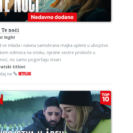
o
Te noći
t Night
 se mlada i naivna samohrana majka uplete u ubojstvo
ekom odmora na otoku, njezine sestre priskoče u
oć, no samo pogoršaju stvari.
atski titlovi
edaj na
NETFLIXU