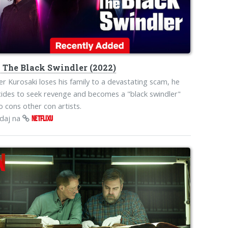
o
The Black Swindler (2022)
er Kurosaki loses his family to a devastating scam, he
ides to seek revenge and becomes a "black swindler"
 cons other con artists.
edaj na
NETFLIXU