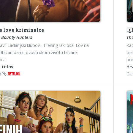
e love kriminalce
ondemand_vide
 Bounty Hunters
Tha
avi. Ladanjski klubovi. Trening lakrosa. Lov na
Kad
Običan dan u dvostrukom životu blizanki
tij
ica.
pom
 titlovi
Hrv
na
Gl
NETFLIXU