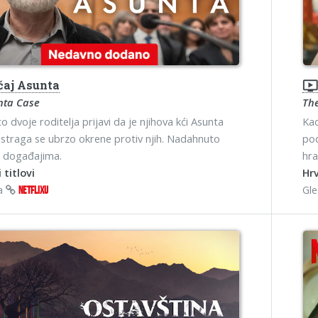
čaj Asunta
ondemand_vide
nta Case
The
o dvoje roditelja prijavi da je njihova kći Asunta
Kad
 istraga se ubrzo okrene protiv njih. Nadahnuto
pod
m događajima.
hra
 titlovi
Hrv
na
Gl
NETFLIXU