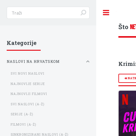
Toggle
Što
NE
Kategorije
NASLOVI NA HRVATSKOM
Krimin
SVI NOVI NASLOVI
NAT
NAJNOVIJE SERIJE
NAJNOVIJI FILMOVI
SVI NASLOVI (A-Ž)
SERIJE (A-Ž)
FILMOVI (A-Ž)
SINKRONIZIRANI NASLOVI (A-Ž)