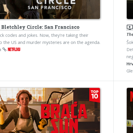
Bletchley Circle: San Francisco
ondemand_vide
Th
ck codes and jokes. Now, they're taking their
to the US and murder mysteries are on the agenda.
Šok
na
Det
NETFLIXU
neg
Hrv
Gl