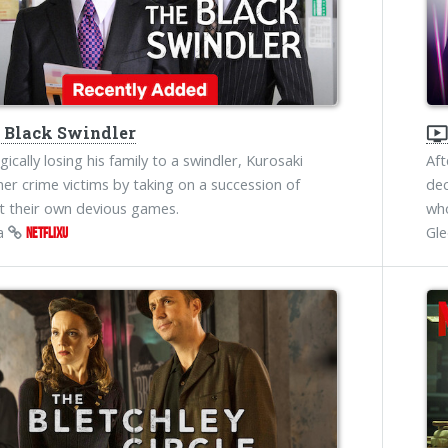
 Black Swindler
ondemand_vide
gically losing his family to a swindler, Kurosaki
Aft
her crime victims by taking on a succession of
dec
t their own devious games.
who
na
Gl
NETFLIXU