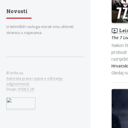
Novosti
Iz tehničkih razloga morali smo ukloniti
ondemand_video
Lei
stranicu s najavama.
The 7 Li
Nakon št
probudi 
razriješi
Hrvatski
Gledaj 
© hrflix.eu.
Autorska prava i izjava o odricanju
odgovornosti
Dizajn:
HTML5 UP
.