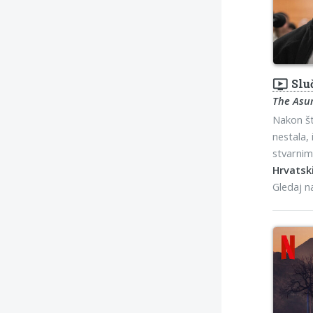
ondemand_video
Slu
The Asu
Nakon št
nestala,
stvarni
Hrvatski
Gledaj 