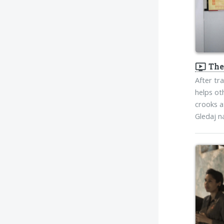
ondemand_video
The
After tra
helps ot
crooks a
Gledaj 