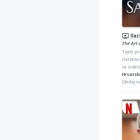
ondemand_video
Sar
The Art 
Tijelo p
Detektiv 
se staln
Hrvatski
Gledaj 