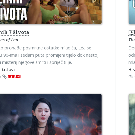
nih 7 života
ondemand_vide
ves of Lea
Th
o pronađe posmrtne ostatke mladića, Léa se
Det
u 90-ima i sedam puta promijeni tijelo dok nastoji
ode
ti misterij njegove smrti i spriječiti je.
mla
 titlovi
Hrv
na
Gl
NETFLIXU