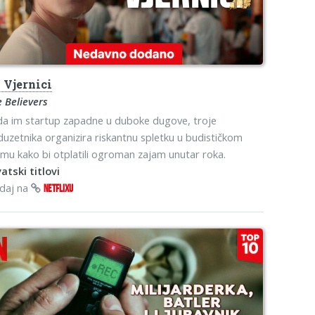
o
Vjernici
 Believers
a im startup zapadne u duboke dugove, troje
uzetnika organizira riskantnu spletku u budističkom
mu kako bi otplatili ogroman zajam unutar roka.
atski titlovi
edaj na
NETFLIXU