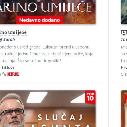
ino umijeće
ondemand_vide
of Sarah
Th
ronađeno usred grada. Luksuzni brend u usponu.
Mla
istražuje jednu ženu i svaki djelić njene priče, koja
sa 
o mijenja. Što se točno dogodilo?
to 
 titlovi
Hrv
na
Gl
NETFLIXU