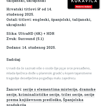
talijanski, ukrajinski
Hrvatski titlovi
od 14.
studenog 2025.
Ostali titlovi: engleski, španjolski, talijanski,
ukrajinski
Slika: UltraHD (4K) + HDR
Zvuk: Surround (5.1)
Dodano: 14. studenog 2025.
Sadržaj:
U nadi da će saznati više o osobi čije joj je srce presađeno,
mlada liječnica dođe u planinski gradić u kojem tajanstvene
tragedije desetljećima pogađaju malu zajednicu.
Žanrovi:
serije s elementima misterije
,
dramske
serije
,
kriminalističke serije
,
triler serije
,
serije
prema književnom predlošku
,
Španjolska
produkcija