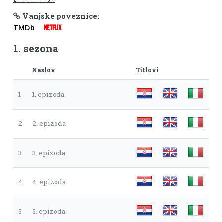
Vanjske poveznice:
TMDb
NETFLIX
1. sezona
Naslov
Titlovi
1
1. epizoda
2
2. epizoda
3
3. epizoda
4
4. epizoda
5
5. epizoda