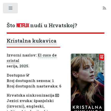
Toggle
Što
nudi u Hrvatskoj?
NETFLIX
Kristalna kukavica
Izvorni naslov:
El cuco de
cristal
serija, 2025.
Dostupno
Broj dostupnih sezona: 1
Broj dostupnih nastavaka: 6
Hrvatska sinkronizacija
Jezici zvuka: španjolski
(izvorni), engleski,