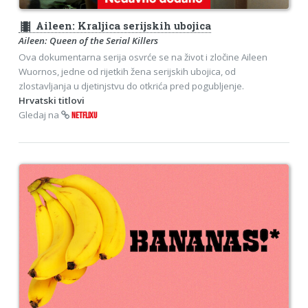
theaters
Aileen: Kraljica serijskih ubojica
Aileen: Queen of the Serial Killers
Ova dokumentarna serija osvrće se na život i zločine Aileen
Wuornos, jedne od rijetkih žena serijskih ubojica, od
zlostavljanja u djetinjstvu do otkrića pred pogubljenje.
Hrvatski titlovi
Gledaj na
NETFLIXU