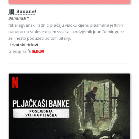
theaters
Banane!
Bananas!*
Nikaragvanski radnici plaćaju visoku cijenu plasmana jeftinih
banana na stolove diljem svijeta, a odvjetnik Juan Dominguez
želi nešto poduzeti po tom pitanju.
Hrvatski titlovi
Gledaj na
NETFLIXU