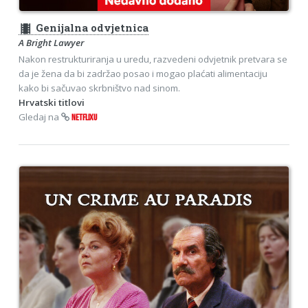
theaters
Genijalna odvjetnica
A Bright Lawyer
Nakon restrukturiranja u uredu, razvedeni odvjetnik pretvara se
da je žena da bi zadržao posao i mogao plaćati alimentaciju
kako bi sačuvao skrbništvo nad sinom.
Hrvatski titlovi
Gledaj na
NETFLIXU