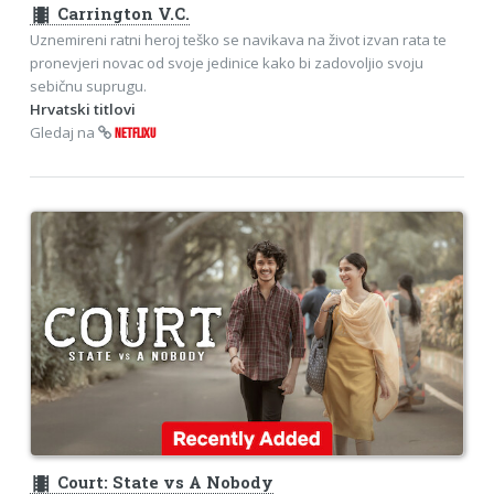
theaters
Carrington V.C.
Uznemireni ratni heroj teško se navikava na život izvan rata te
pronevjeri novac od svoje jedinice kako bi zadovoljio svoju
sebičnu suprugu.
Hrvatski titlovi
Gledaj na
NETFLIXU
theaters
Court: State vs A Nobody