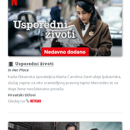
theaters
Usporedni životi
In Her Place
Kada čileanska spisateljica María Carolina Geel ubije ljubavnika,
slučaj zapne za oko sramežljivoj pravnoj tajnici Mercedes te se
dvije žene neočekivano povežu.
Hrvatski titlovi
Gledaj na
NETFLIXU