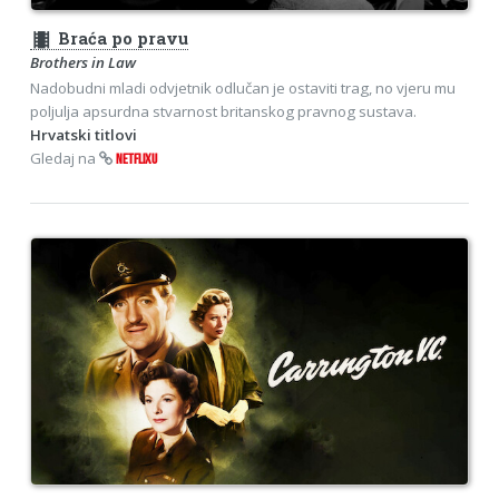
theaters
Braća po pravu
Brothers in Law
Nadobudni mladi odvjetnik odlučan je ostaviti trag, no vjeru mu
poljulja apsurdna stvarnost britanskog pravnog sustava.
Hrvatski titlovi
Gledaj na
NETFLIXU