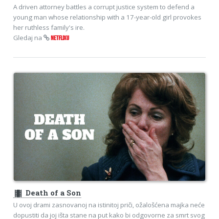
A driven attorney battles a corrupt justice system to defend a
young man whose relationship with a 17-year-old girl provokes
her ruthless family's ire.
Gledaj na
NETFLIXU
theaters
Death of a Son
U ovoj drami zasnovanoj na istinitoj priči, ožalošćena majka neće
dopustiti da joj išta stane na put kako bi odgovorne za smrt svog