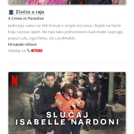
theaters
Zločin u raju
A Crime in Paradise
Jadni Jojo samo se želi brinuti o svojim kozama i živjeti na farmi
koju naziva rajem. No nije tako jednostavno kad imate suprugu
poput Lulu, ogorčenu, zlu i podmuklu.
Hrvatski titlovi
Gledaj na
NETFLIXU