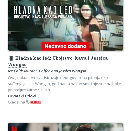
theaters
Hladna kao led: Ubojstvo, kava i Jessica
Wongso
Ice Cold: Murder, Coffee and Jessica Wongso
Ovaj dokumentarac istražuje neodgovorena pitanja oko
suđenja Jessici Wongso, godinama nakon smrti njezine najbolje
prijateljice Mirne Salihin.
Hrvatski titlovi
Gledaj na
NETFLIXU