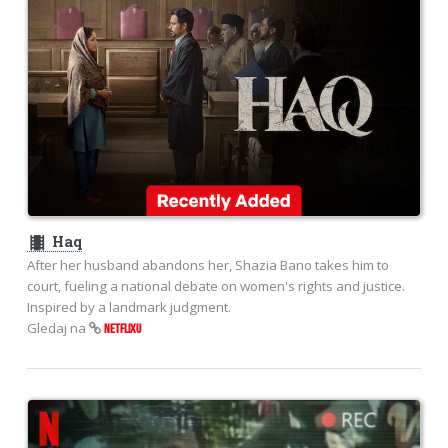
theaters
Haq
After her husband abandons her, Shazia Bano takes him to
court, fueling a national debate on women's rights and justice.
Inspired by a landmark judgment.
Gledaj na
NETFLIXU