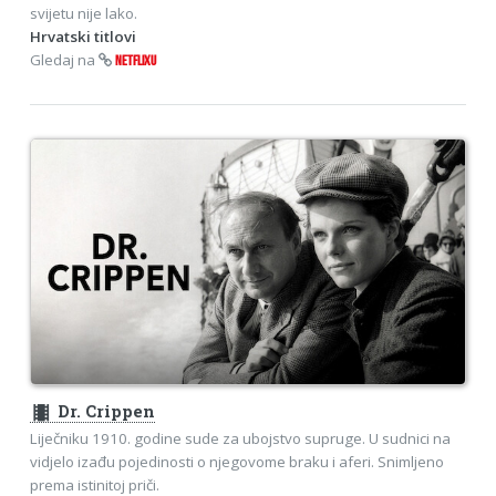
svijetu nije lako.
Hrvatski titlovi
Gledaj na
NETFLIXU
theaters
Dr. Crippen
Liječniku 1910. godine sude za ubojstvo supruge. U sudnici na
vidjelo izađu pojedinosti o njegovome braku i aferi. Snimljeno
prema istinitoj priči.