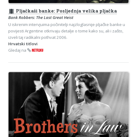
theaters
Pljačkaši banke: Posljednja velika pljačka
Bank Robbers: The Last Great Heist
U iskrenim intervjuima počinitelji najzloglasnije pljačke banke u
povijesti Argentine otkrivaju detalje o tome kako su, ali i zašto,
izveli taj radikalni pothvat 2006.
Hrvatski titlovi
Gledaj na
NETFLIXU