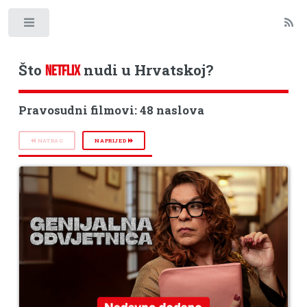
Toggle
Što
nudi u Hrvatskoj?
NETFLIX
Pravosudni filmovi: 48 naslova
NATRAG
NAPRIJED