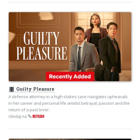
theaters
Guilty Pleasure
A defense attorney in a high-stakes case navigates upheavals
in her career and personal life amidst betrayal, passion and the
return of a past lover.
Gledaj na
NETFLIXU