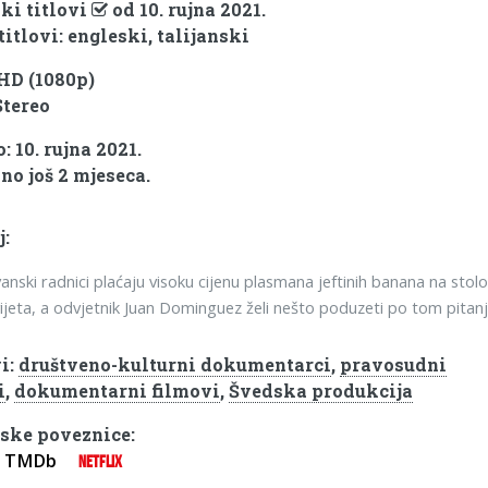
ki titlovi
od 10. rujna 2021.
titlovi: engleski, talijanski
 HD (1080p)
Stereo
 10. rujna 2021.
no još 2 mjeseca.
j:
anski radnici plaćaju visoku cijenu plasmana jeftinih banana na stol
vijeta, a odvjetnik Juan Dominguez želi nešto poduzeti po tom pitanj
i:
društveno-kulturni dokumentarci
,
pravosudni
i
,
dokumentarni filmovi
,
Švedska produkcija
ske poveznice:
TMDb
NETFLIX