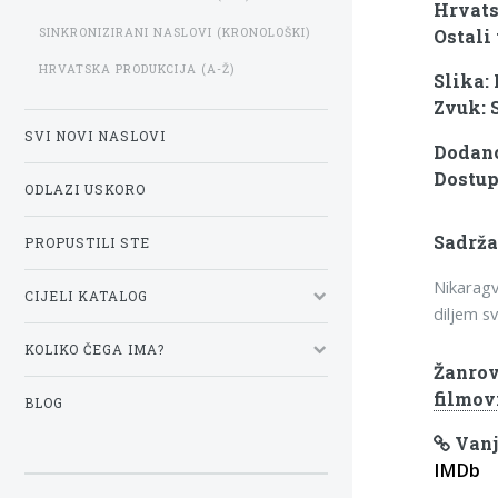
Hrvats
SINKRONIZIRANI NASLOVI (KRONOLOŠKI)
Ostali 
HRVATSKA PRODUKCIJA (A-Ž)
Slika:
Zvuk: 
SVI NOVI NASLOVI
Dodano:
Dostup
ODLAZI USKORO
Sadrža
PROPUSTILI STE
Nikaragv
CIJELI KATALOG
diljem s
KOLIKO ČEGA IMA?
Žanrov
filmov
BLOG
Vanj
IMDb