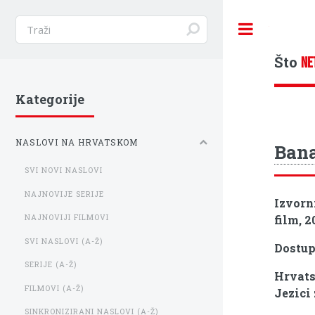
Toggle
Što
NE
Kategorije
NASLOVI NA HRVATSKOM
Bana
SVI NOVI NASLOVI
NAJNOVIJE SERIJE
Izvorn
film, 2
NAJNOVIJI FILMOVI
SVI NASLOVI (A-Ž)
Dostu
SERIJE (A-Ž)
Hrvats
FILMOVI (A-Ž)
Jezici
SINKRONIZIRANI NASLOVI (A-Ž)