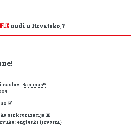
nudi u Hrvatskoj?
TFLIX
ne!
i naslov:
Bananas!*
009.
pno
ka sinkronizacija
 zvuka: engleski (izvorni)