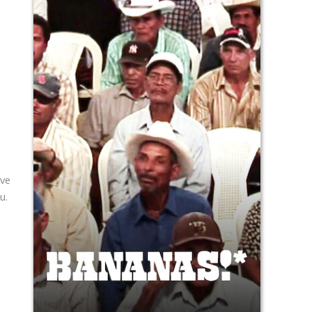
ove
u.