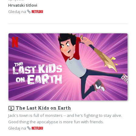
Hrvatski titlovi
Gledaj na
NETFLIXU
ondemand_video
The Last Kids on Earth
Jack's town is full of monsters -- and he's fighting to stay alive.
Good thing the apocalypse is more fun with friends.
Gledaj na
NETFLIXU