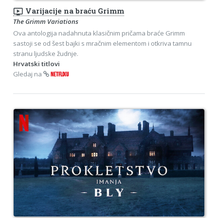
ondemand_video
Varijacije na braću Grimm
The Grimm Variations
Ova antologija nadahnuta klasičnim pričama braće Grimm
sastoji se od šest bajki s mračnim elementom i otkriva tamnu
stranu ljudske žudnje.
Hrvatski titlovi
Gledaj na
NETFLIXU