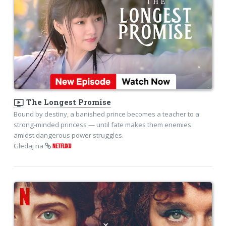
ondemand_video
The Longest Promise
Bound by destiny, a banished prince becomes a teacher to a
strong-minded princess — until fate makes them enemies
amidst dangerous power struggles.
Gledaj na
NETFLIXU