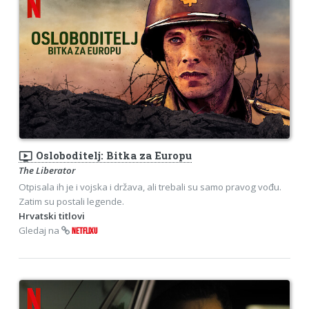
ondemand_video
Osloboditelj: Bitka za Europu
The Liberator
Otpisala ih je i vojska i država, ali trebali su samo pravog vođu.
Zatim su postali legende.
Hrvatski titlovi
Gledaj na
NETFLIXU