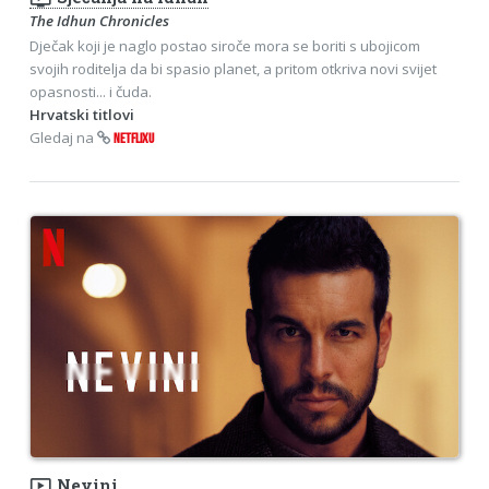
The Idhun Chronicles
Dječak koji je naglo postao siroče mora se boriti s ubojicom
svojih roditelja da bi spasio planet, a pritom otkriva novi svijet
opasnosti... i čuda.
Hrvatski titlovi
Gledaj na
NETFLIXU
ondemand_video
Nevini