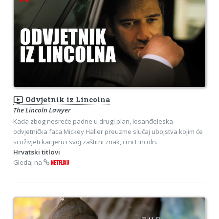
ondemand_video
Odvjetnik iz Lincolna
The Lincoln Lawyer
Kada zbog nesreće padne u drugi plan, losanđeleska
odvjetnička faca Mickey Haller preuzme slučaj ubojstva kojim će
si oživjeti karijeru i svoj zaštitni znak, crni Lincoln.
Hrvatski titlovi
Gledaj na
NETFLIXU