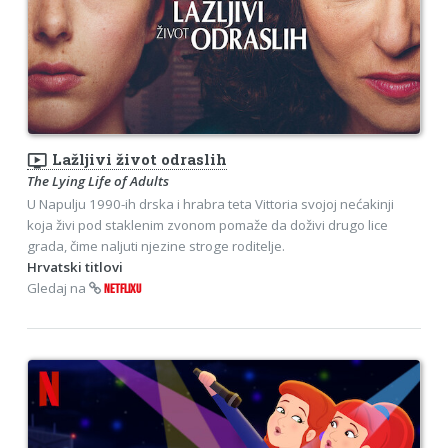
ondemand_video
Lažljivi život odraslih
The Lying Life of Adults
U Napulju 1990-ih drska i hrabra teta Vittoria svojoj nećakinji
koja živi pod staklenim zvonom pomaže da doživi drugo lice
grada, čime naljuti njezine stroge roditelje.
Hrvatski titlovi
Gledaj na
NETFLIXU