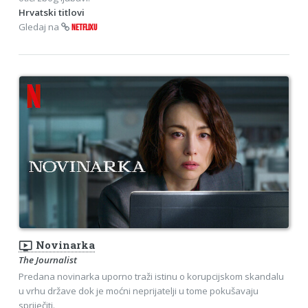
Hrvatski titlovi
Gledaj na
NETFLIXU
ondemand_video
Novinarka
The Journalist
Predana novinarka uporno traži istinu o korupcijskom skandalu
u vrhu države dok je moćni neprijatelji u tome pokušavaju
spriječiti.