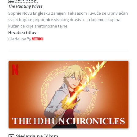
The Hunting Wives
Sophie Novu Englesku zamijeni Teksasom i uvuče se u privlačan
svijet bogate pripadnice visokog društva... u kojemu skupina
kućanica krije smrtonosne tajne.
Hrvatski titlovi
Gledaj na
NETFLIXU
ondemand_video
Sjećanja na Idhun