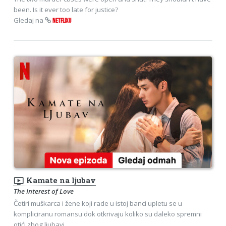
been. Is it ever too late for justice?
Gledaj na
NETFLIXU
ondemand_video
Kamate na ljubav
The Interest of Love
Četiri muškarca i žene koji rade u istoj banci upletu se u
kompliciranu romansu dok otkrivaju koliko su daleko spremni
otići zbog ljubavi.