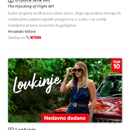
ondemand_video
The Hijacking of Flight 601
Kada skupina muškaraca otme avion, dvije stjuardese moraju ih
nadmudriti uslijed napetih pregovora u zraku i na zemlji.
Snimljeno prema stvarnim događajima.
Hrvatski titlovi
Gledaj na
NETFLIXU
ondemand_video
Lovkinje