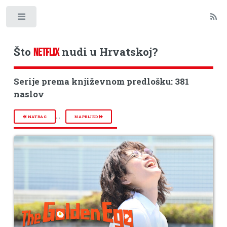
Toggle
Što
nudi u Hrvatskoj?
NETFLIX
Serije prema književnom predlošku: 381
naslov
...
NATRAG
NAPRIJED