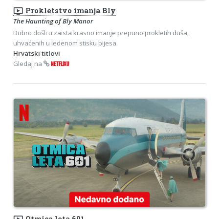
ondemand_video
Prokletstvo imanja Bly
The Haunting of Bly Manor
Dobro došli u zaista krasno imanje prepuno prokletih duša,
uhvaćenih u ledenom stisku bijesa.
Hrvatski titlovi
Gledaj na
NETFLIXU
Otmica leta 601