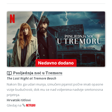
ondemand_video
Posljednja noć u Tremoru
The Last Night at Tremore Beach
Nakon što ga udari munja, izmučeni pijanist počne imati opasne
vizije budućnosti, dok mu se nad voljenima nadvije smrtonosna
prijetnja.
Hrvatski titlovi
Gledaj na
NETFLIXU