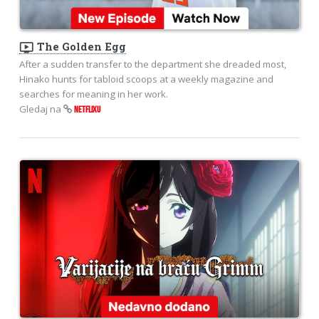
ondemand_video
The Golden Egg
After a sudden transfer to the department she dreaded most,
Hinako hunts for tabloid scoops at a weekly magazine and
searches for meaning in her work.
Gledaj na
NETFLIXU