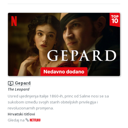
ondemand_video
Gepard
The Leopard
Usred ujedinjenja Italije 1860-ih, princ od Saline nosi se sa
sukobom između svojih starih obiteljskih privilegija i
revolucionarnih promjena.
Hrvatski titlovi
Gledaj na
NETFLIXU