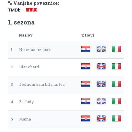
Vanjske poveznice:
TMDb
NETFLIX
1. sezona
Naslov
Titlovi
1
Ne izlazi iz kuće
2
Blanchard
3
Jednom sam bila mrtva
4
Za Judy
5
Mama