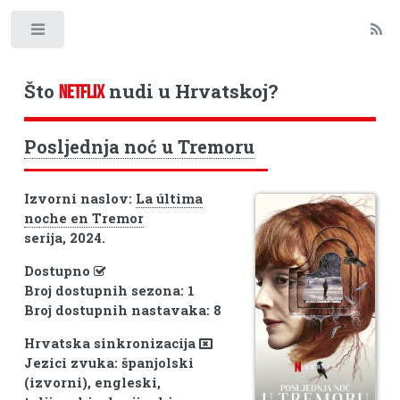
Toggle
Što
nudi u Hrvatskoj?
NETFLIX
Posljednja noć u Tremoru
Izvorni naslov:
La última
noche en Tremor
serija, 2024.
Dostupno
Broj dostupnih sezona: 1
Broj dostupnih nastavaka: 8
Hrvatska sinkronizacija
Jezici zvuka: španjolski
(izvorni), engleski,