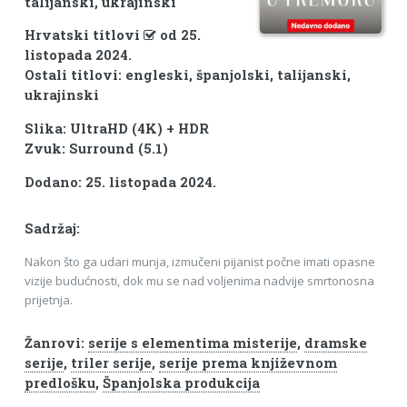
talijanski, ukrajinski
Hrvatski titlovi
od 25.
listopada 2024.
Ostali titlovi: engleski, španjolski, talijanski,
ukrajinski
Slika: UltraHD (4K) + HDR
Zvuk: Surround (5.1)
Dodano: 25. listopada 2024.
Sadržaj:
Nakon što ga udari munja, izmučeni pijanist počne imati opasne
vizije budućnosti, dok mu se nad voljenima nadvije smrtonosna
prijetnja.
Žanrovi:
serije s elementima misterije
,
dramske
serije
,
triler serije
,
serije prema književnom
predlošku
,
Španjolska produkcija