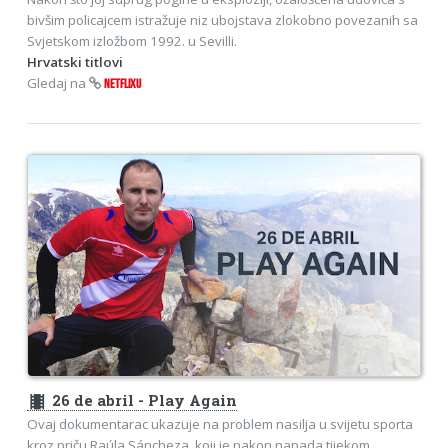
bivšim policajcem istražuje niz ubojstava zlokobno povezanih sa
Svjetskom izložbom 1992. u Sevilli.
Hrvatski titlovi
Gledaj na
NETFLIXU
theaters
26 de abril - Play Again
Ovaj dokumentarac ukazuje na problem nasilja u svijetu sporta
kroz priču Raúla Sáncheza, koji je nakon napada tijekom