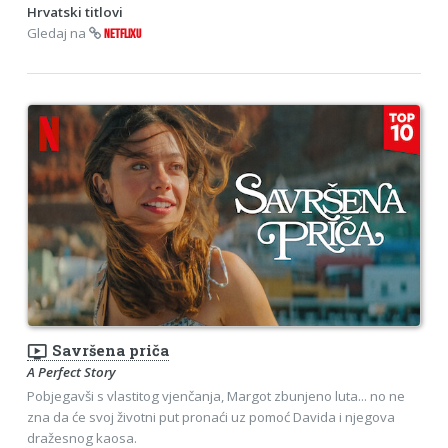
Hrvatski titlovi
Gledaj na
NETFLIXU
ondemand_video
Savršena priča
A Perfect Story
Pobjegavši s vlastitog vjenčanja, Margot zbunjeno luta... no ne
zna da će svoj životni put pronaći uz pomoć Davida i njegova
dražesnog kaosa.