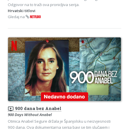
Odgovor na to traži ova pronicljiva serija.
Hrvatski titlovi
Gledaj na
NETFLIXU
ondemand_video
900 dana bez Anabel
900 Days Without Anabel
Otmica Anabel Segure držala je Španjolsku u neizvjesnosti
900 dana. Ova dokumentarna serija bavi se tim slučajem i