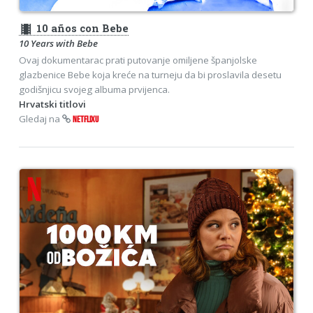
theaters
10 años con Bebe
10 Years with Bebe
Ovaj dokumentarac prati putovanje omiljene španjolske
glazbenice Bebe koja kreće na turneju da bi proslavila desetu
godišnjicu svojeg albuma prvijenca.
Hrvatski titlovi
Gledaj na
NETFLIXU