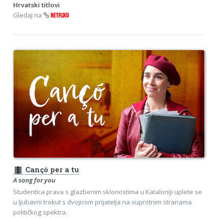
Hrvatski titlovi
Gledaj na
NETFLIXU
theaters
Cançó per a tu
A song for you
Studentica prava s glazbenim sklonostima u Kataloniji uplete se
u ljubavni trokut s dvojicom prijatelja na suprotnim stranama
političkog spektra.