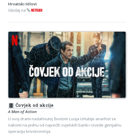
Hrvatski titlovi
Gledaj na
NETFLIXU
theaters
Čovjek od akcije
A Man of Action
U ovoj drami nadahnutoj životom Lucija Urtubije anarhist se
nakomi na jednu od najvećih svjetskih banki i izvede genijalnu
operaciju krivotvorenja.