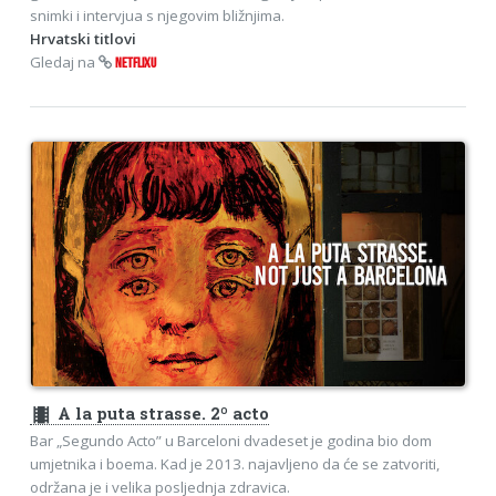
snimki i intervjua s njegovim bližnjima.
Hrvatski titlovi
Gledaj na
NETFLIXU
theaters
A la puta strasse. 2º acto
Bar „Segundo Acto” u Barceloni dvadeset je godina bio dom
umjetnika i boema. Kad je 2013. najavljeno da će se zatvoriti,
održana je i velika posljednja zdravica.