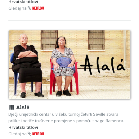
Hrvatski titlovi
Gledaj na
NETFLIXU
theaters
Alalá
Dječji umjetnički centar u višekulturnoj četvrti Seville stvara
prilike i potiče truštvene promjene s pomoću snage flamenca.
Hrvatski titlovi
Gledaj na
NETFLIXU