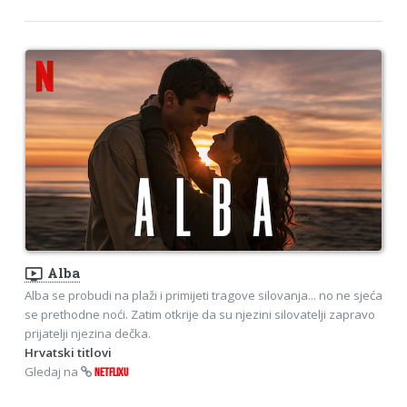
ondemand_video
Alba
Alba se probudi na plaži i primijeti tragove silovanja... no ne sjeća
se prethodne noći. Zatim otkrije da su njezini silovatelji zapravo
prijatelji njezina dečka.
Hrvatski titlovi
Gledaj na
NETFLIXU