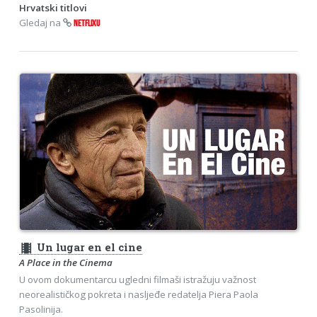
Hrvatski titlovi
Gledaj na
NETFLIXU
theaters
Un lugar en el cine
A Place in the Cinema
U ovom dokumentarcu ugledni filmaši istražuju važnost
neorealističkog pokreta i nasljeđe redatelja Piera Paola
Pasolinija.