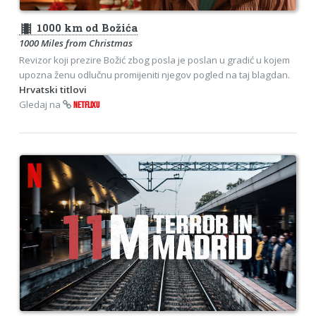
theaters
1000 km od Božića
1000 Miles from Christmas
Revizor koji prezire Božić zbog posla je poslan u gradić u kojem
upozna ženu odlučnu promijeniti njegov pogled na taj blagdan.
Hrvatski titlovi
Gledaj na
NETFLIXU