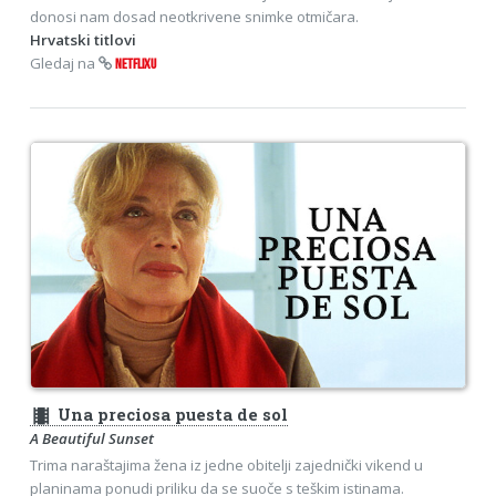
donosi nam dosad neotkrivene snimke otmičara.
Hrvatski titlovi
Gledaj na
NETFLIXU
theaters
Una preciosa puesta de sol
A Beautiful Sunset
Trima naraštajima žena iz jedne obitelji zajednički vikend u
planinama ponudi priliku da se suoče s teškim istinama.