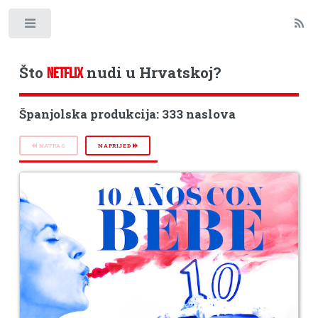
Toggle
Što
nudi u Hrvatskoj?
NETFLIX
Španjolska produkcija: 333 naslova
NATRAG
NAPRIJED