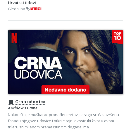
Hrvatski titlovi
Gledaj na
NETFLIXU
theaters
Crna udovica
A Widow's Game
Nakon što je muškarac pronađen mrtav, istraga sruši savršenu
fasadu njegove udovice i otkrije tajni dvostruki život u ovom
trileru snimljenom prema istinitim događajima.