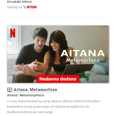
Hrvatski titlovi
Gledaj na
NETFLIXU
ondemand_video
Aitana: Metamorfoza
Aitana: Metamorphosis
U ovoj dokumentarnoj seriji Aitana otkriva intimne trenutke i
komentira svoje putovanje od obične tinejdžerice do
međunarodne pop senzacije.