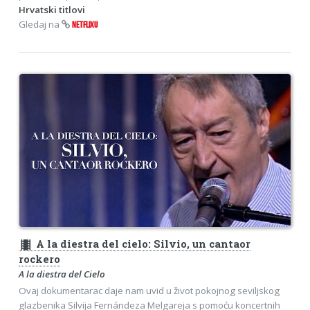
Hrvatski titlovi
Gledaj na
NETFLIXU
theaters
A la diestra del cielo: Silvio, un cantaor
rockero
A la diestra del Cielo
Ovaj dokumentarac daje nam uvid u život pokojnog seviljskog
glazbenika Silvija Fernándeza Melgareja s pomoću koncertnih