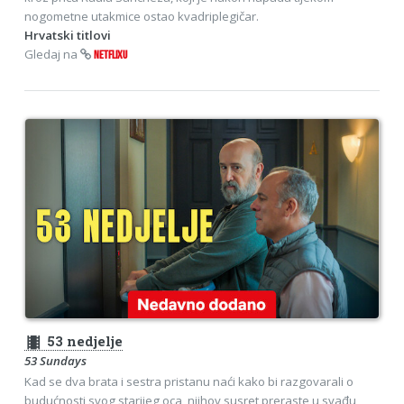
nogometne utakmice ostao kvadriplegičar.
Hrvatski titlovi
Gledaj na
NETFLIXU
theaters
53 nedjelje
53 Sundays
Kad se dva brata i sestra pristanu naći kako bi razgovarali o
budućnosti svog starijeg oca, njihov susret preraste u svađu,