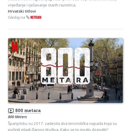
vrijeđanje i rješavanje starih razmirica.
Hrvatski titlovi
Gledaj na
NETFLIXU
ondemand_video
800 metara
800 Meters
Španjolsku su 2017. zadesila dva teroristička napada koja su
počinili mladi članovi društva. Kako se to moglo dogoditi?