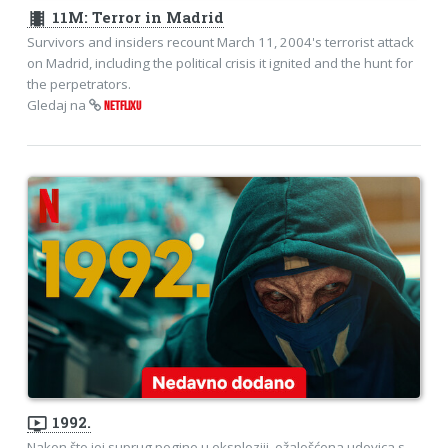
theaters
11M: Terror in Madrid
Survivors and insiders recount March 11, 2004's terrorist attack
on Madrid, including the political crisis it ignited and the hunt for
the perpetrators.
Gledaj na
NETFLIXU
ondemand_video
1992.
Nakon što joj suprug pogine u eksploziji, ožalošćena udovica s