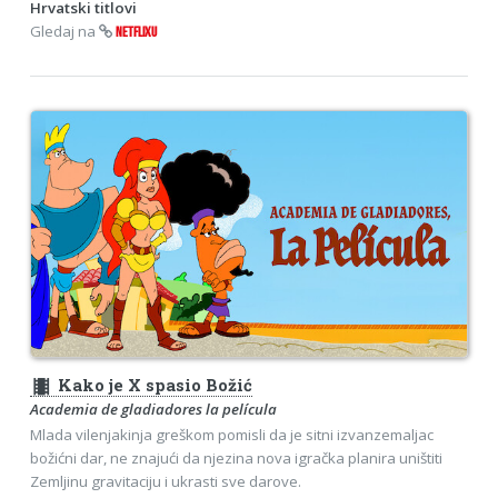
Hrvatski titlovi
Gledaj na
NETFLIXU
theaters
Kako je X spasio Božić
Academia de gladiadores la película
Mlada vilenjakinja greškom pomisli da je sitni izvanzemaljac
božićni dar, ne znajući da njezina nova igračka planira uništiti
Zemljinu gravitaciju i ukrasti sve darove.