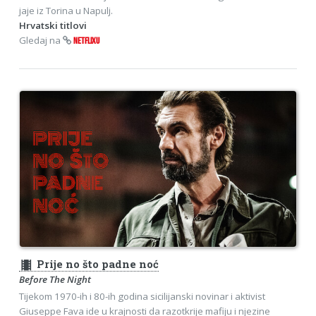
jaje iz Torina u Napulj.
Hrvatski titlovi
Gledaj na
NETFLIXU
theaters
Prije no što padne noć
Before The Night
Tijekom 1970-ih i 80-ih godina sicilijanski novinar i aktivist
Giuseppe Fava ide u krajnosti da razotkrije mafiju i njezine