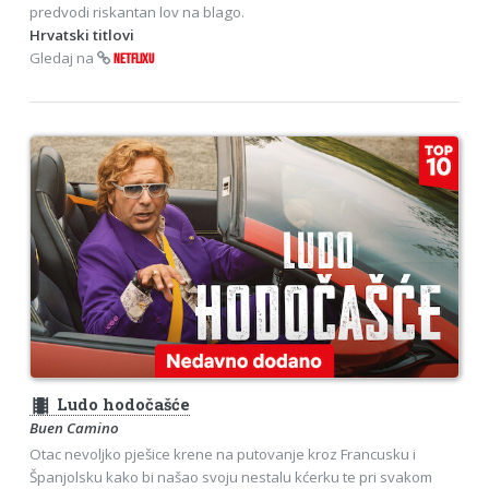
predvodi riskantan lov na blago.
Hrvatski titlovi
Gledaj na
NETFLIXU
theaters
Ludo hodočašće
Buen Camino
Otac nevoljko pješice krene na putovanje kroz Francusku i
Španjolsku kako bi našao svoju nestalu kćerku te pri svakom