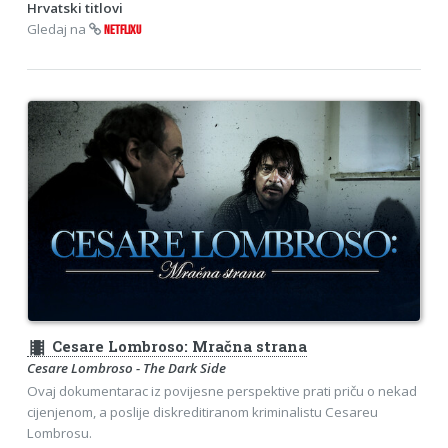
Hrvatski titlovi
Gledaj na
NETFLIXU
theaters
Cesare Lombroso: Mračna strana
Cesare Lombroso - The Dark Side
Ovaj dokumentarac iz povijesne perspektive prati priču o nekad
cijenjenom, a poslije diskreditiranom kriminalistu Cesareu
Lombrosu.