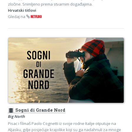
zločine. Snimljeno prema stvarnim događajima.
Hrvatski titlovi
Gledaj na
NETFLIXU
theaters
Sogni di Grande Nord
Big North
Pisac i filmaš Paolo Cognetti iz svoje rodne Italije otputuje na
Aljasku, gdje posjećuje krajolike koji su ga nadahnuli za mnoge