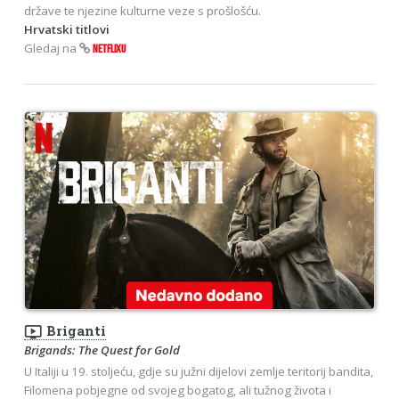
države te njezine kulturne veze s prošlošću.
Hrvatski titlovi
Gledaj na
NETFLIXU
ondemand_video
Briganti
Brigands: The Quest for Gold
U Italiji u 19. stoljeću, gdje su južni dijelovi zemlje teritorij bandita,
Filomena pobjegne od svojeg bogatog, ali tužnog života i