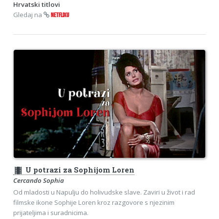
Hrvatski titlovi
Gledaj na
NETFLIXU
theaters
U potrazi za Sophijom Loren
Cercando Sophia
Od mladosti u Napulju do holivudske slave. Zaviri u život i rad
filmske ikone Sophije Loren kroz razgovore s njezinim
prijateljima i suradnicima.