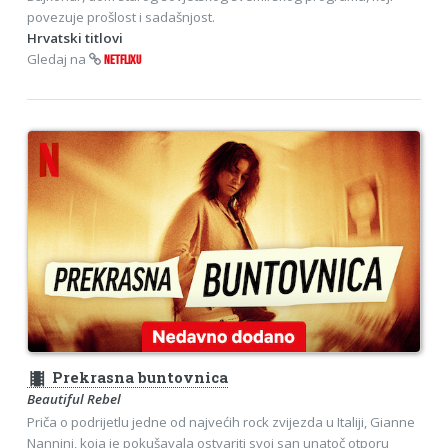
povezuje prošlost i sadašnjost.
Hrvatski titlovi
Gledaj na
NETFLIXU
theaters
Prekrasna buntovnica
Beautiful Rebel
Priča o podrijetlu jedne od najvećih rock zvijezda u Italiji, Gianne
Nannini, koja je pokušavala ostvariti svoj san unatoč otporu