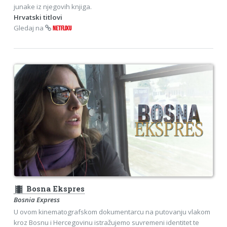
junake iz njegovih knjiga.
Hrvatski titlovi
Gledaj na
NETFLIXU
theaters
Bosna Ekspres
Bosnia Express
U ovom kinematografskom dokumentarcu na putovanju vlakom
kroz Bosnu i Hercegovinu istražujemo suvremeni identitet te