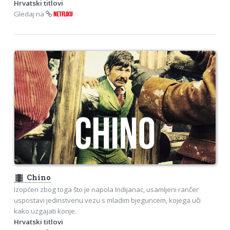
Hrvatski titlovi
Gledaj na
NETFLIXU
theaters
Chino
Izopćen zbog toga što je napola Indijanac, usamljeni rančer
uspostavi jedinstvenu vezu s mladim bjeguncem, kojega uči
kako uzgajati konje.
Hrvatski titlovi