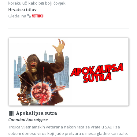
koraku uči kako biti bolji čovjek.
Hrvatski titlovi
Gledaj na
NETFLIXU
theaters
Apokalipsa sutra
Cannibal Apocalypse
Trojica vijetnamskih veterana nakon rata se vrate u SAD i sa
sobom donesu virus koji ljude pretvara u mesa gladne kanibale.