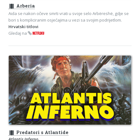
theaters
Arberia
Aida se nakon očeve smrti vrati u svoje selo Arbëreshë, gdje se
bori s kompliciranim osjećajima u vezi sa svojim podrijetlom.
Hrvatski titlovi
Gledaj na
NETFLIXU
theaters
Predatori s Atlantide
Atlantis Inferno