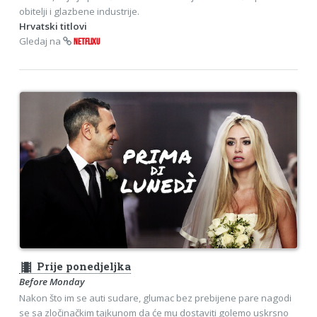
obitelji i glazbene industrije.
Hrvatski titlovi
Gledaj na
NETFLIXU
theaters
Prije ponedjeljka
Before Monday
Nakon što im se auti sudare, glumac bez prebijene pare nagodi
se sa zločinačkim tajkunom da će mu dostaviti golemo uskrsno