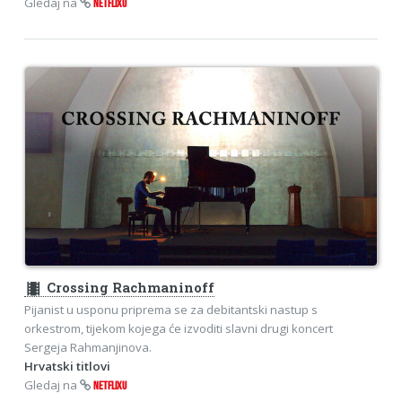
Gledaj na
NETFLIXU
theaters
Crossing Rachmaninoff
Pijanist u usponu priprema se za debitantski nastup s
orkestrom, tijekom kojega će izvoditi slavni drugi koncert
Sergeja Rahmanjinova.
Hrvatski titlovi
Gledaj na
NETFLIXU