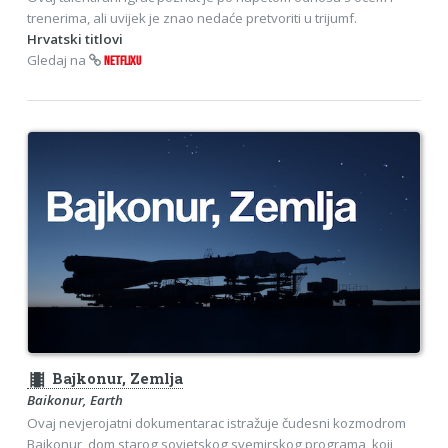
trenerima, ali uvijek je znao nedaće pretvoriti u trijumf.
Hrvatski titlovi
Gledaj na
NETFLIXU
theaters
Bajkonur, Zemlja
Baikonur, Earth
Ovaj nevjerojatni dokumentarac istražuje čudesni kozmodrom
Bajkonur, dom starog sovjetskog svemirskog programa, koji