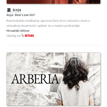
theaters
Anja
Anja- Real Love Girl
Ravnodušan muškarac upozna ženu kroz iskustvo veze u
virtualnoj stvarnosti i uplete se u mutno podzemlje.
Hrvatski titlovi
Gledaj na
NETFLIXU