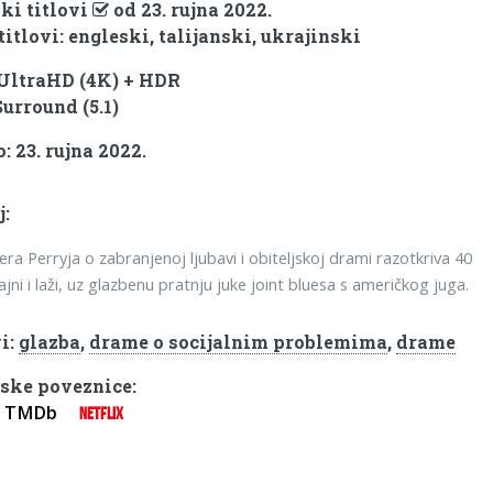
ki titlovi
od 23. rujna 2022.
titlovi: engleski, talijanski, ukrajinski
 UltraHD (4K) + HDR
Surround (5.1)
: 23. rujna 2022.
j:
era Perryja o zabranjenoj ljubavi i obiteljskoj drami razotkriva 40
jni i laži, uz glazbenu pratnju juke joint bluesa s američkog juga.
i:
glazba
,
drame o socijalnim problemima
,
drame
ske poveznice:
TMDb
NETFLIX