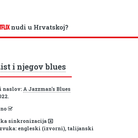
nudi u Hrvatskoj?
TFLIX
ist i njegov blues
i naslov:
A Jazzman's Blues
022.
pno
ka sinkronizacija
zvuka: engleski (izvorni), talijanski