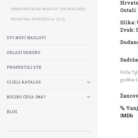
Hrvats
SINKRONIZIRANI NASLOVI (KRONOLOŠKI)
Ostali 
HRVATSKA PRODUKCIJA (A-Ž)
Slika:
Zvuk: 
SVI NOVI NASLOVI
Dodano
ODLAZI USKORO
Sadrža
PROPUSTILI STE
Priča Tyl
godina ta
CIJELI KATALOG
Žanrov
KOLIKO ČEGA IMA?
Vanj
BLOG
IMDb