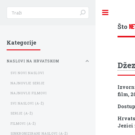
Toggle
Što
NE
Kategorije
NASLOVI NA HRVATSKOM
Džez
SVI NOVI NASLOVI
NAJNOVIJE SERIJE
Izvorn
film, 2
NAJNOVIJI FILMOVI
SVI NASLOVI (A-Ž)
Dostu
SERIJE (A-Ž)
Hrvats
FILMOVI (A-Ž)
Jezici 
SINKRONIZIRANI NASLOVI (A-Ž)