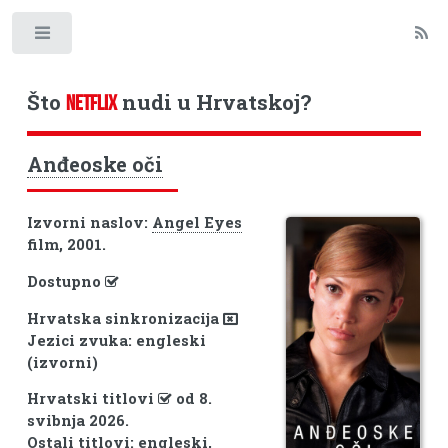
Toggle
Što
nudi u Hrvatskoj?
NETFLIX
Anđeoske oči
Izvorni naslov:
Angel Eyes
film, 2001.
Dostupno
Hrvatska sinkronizacija
Jezici zvuka: engleski
(izvorni)
Hrvatski titlovi
od 8.
svibnja 2026.
Ostali titlovi: engleski,