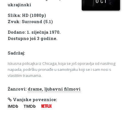
ukrajinski
Slika: HD (1080p)
Zvuk: Surround (5.1)
Dodano: 1. siječnja 1970.
Dostupno još 3 godine.
Sadržaj:
Iskusna policajka iz Chicaga, koja se još oporavlja od nasilnog
napada, podršku pronađe u samotnjaku koji se i sam nosi s
vlastitim traumama.
Žanrovi:
drame
,
ljubavni filmovi
Vanjske poveznice:
IMDb
TMDb
NETFLIX