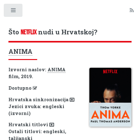
Toggle
Što
nudi u Hrvatskoj?
NETFLIX
ANIMA
Izvorni naslov:
ANIMA
film, 2019.
Dostupno
Hrvatska sinkronizacija
Jezici zvuka: engleski
(izvorni)
Hrvatski titlovi
Ostali titlovi: engleski,
talijanski