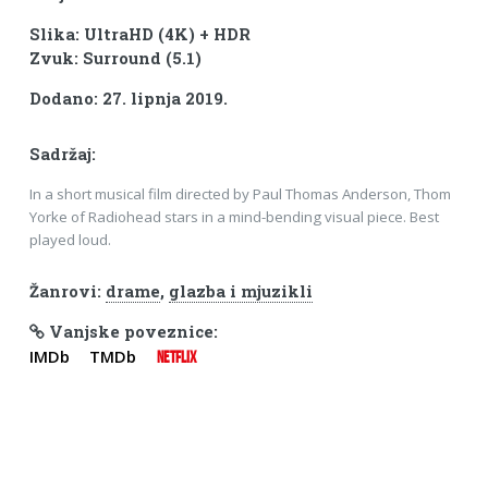
Slika: UltraHD (4K) + HDR
Zvuk: Surround (5.1)
Dodano: 27. lipnja 2019.
Sadržaj:
In a short musical film directed by Paul Thomas Anderson, Thom
Yorke of Radiohead stars in a mind-bending visual piece. Best
played loud.
Žanrovi:
drame
,
glazba i mjuzikli
Vanjske poveznice:
IMDb
TMDb
NETFLIX