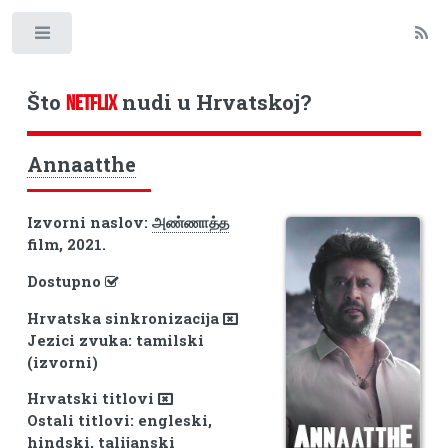
Toggle
Što
nudi u Hrvatskoj?
NETFLIX
Annaatthe
Izvorni naslov:
அண்ணாத்த
film, 2021.
Dostupno
Hrvatska sinkronizacija
Jezici zvuka: tamilski
(izvorni)
Hrvatski titlovi
Ostali titlovi: engleski,
hindski, talijanski