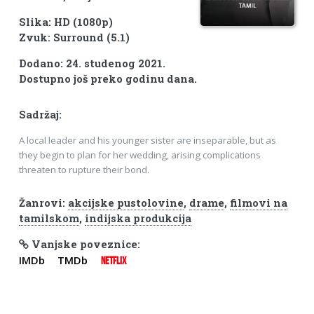
Slika: HD (1080p)
Zvuk: Surround (5.1)
Dodano: 24. studenog 2021.
Dostupno još preko godinu dana.
Sadržaj:
A local leader and his younger sister are inseparable, but as
they begin to plan for her wedding, arising complications
threaten to rupture their bond.
Žanrovi:
akcijske pustolovine
,
drame
,
filmovi na
tamilskom
,
indijska produkcija
Vanjske poveznice:
IMDb
TMDb
NETFLIX