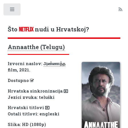
Toggle
Što
nudi u Hrvatskoj?
NETFLIX
Annaatthe (Telugu)
Izvorni naslov:
அண்ணாத்த
film, 2021.
Dostupno
Hrvatska sinkronizacija
Jezici zvuka: teluški
Hrvatski titlovi
Ostali titlovi: engleski
Slika: HD (1080p)