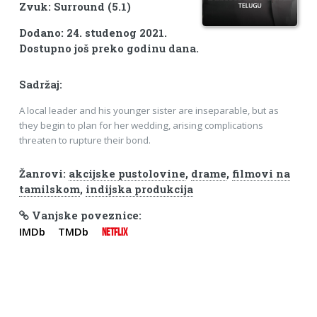
Zvuk: Surround (5.1)
Dodano: 24. studenog 2021.
Dostupno još preko godinu dana.
Sadržaj:
A local leader and his younger sister are inseparable, but as
they begin to plan for her wedding, arising complications
threaten to rupture their bond.
Žanrovi:
akcijske pustolovine
,
drame
,
filmovi na
tamilskom
,
indijska produkcija
Vanjske poveznice:
IMDb
TMDb
NETFLIX