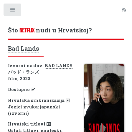
Toggle
Što
nudi u Hrvatskoj?
NETFLIX
Bad Lands
Izvorni naslov:
BAD LANDS
バッド・ランズ
film, 2023.
Dostupno
Hrvatska sinkronizacija
Jezici zvuka: japanski
(izvorni)
Hrvatski titlovi
Ostali titlovi: engleski,