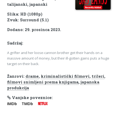
talijanski, japanski
Slika: HD (1080p)
Zvuk: Surround (5.1)
Dodano: 29. prosinca 2023.
Sadržaj:
A grifter and her loose-cannon brother get their hands on a
massive amount of money, but their ill-gotten gains puts a huge
target on their back.
Žanrovi:
drame
,
kriminalistički filmovi
,
trileri
,
filmovi snimljeni prema knjigama
,
japanska
produkcija
Vanjske poveznice:
IMDb
TMDb
NETFLIX