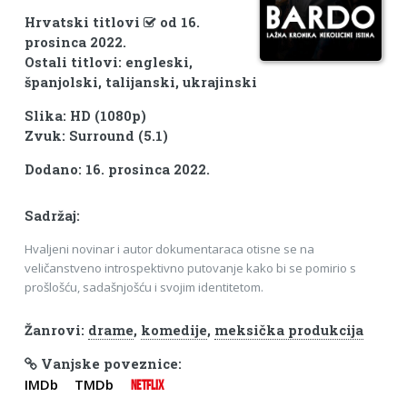
Hrvatski titlovi
od 16.
prosinca 2022.
Ostali titlovi: engleski,
španjolski, talijanski, ukrajinski
Slika: HD (1080p)
Zvuk: Surround (5.1)
Dodano: 16. prosinca 2022.
Sadržaj:
Hvaljeni novinar i autor dokumentaraca otisne se na
veličanstveno introspektivno putovanje kako bi se pomirio s
prošlošću, sadašnjošću i svojim identitetom.
Žanrovi:
drame
,
komedije
,
meksička produkcija
Vanjske poveznice:
IMDb
TMDb
NETFLIX