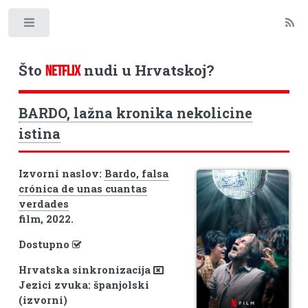
Toggle
Što
nudi u Hrvatskoj?
NETFLIX
BARDO, lažna kronika nekolicine
istina
Izvorni naslov:
Bardo, falsa
crónica de unas cuantas
verdades
film, 2022.
Dostupno
Hrvatska sinkronizacija
Jezici zvuka: španjolski
(izvorni)