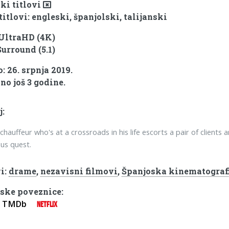
ki titlovi
titlovi: engleski, španjolski, talijanski
 UltraHD (4K)
Surround (5.1)
: 26. srpnja 2019.
no još 3 godine.
j:
chauffeur who's at a crossroads in his life escorts a pair of client
us quest.
i:
drame
,
nezavisni filmovi
,
Španjoska kinematograf
ske poveznice:
TMDb
NETFLIX