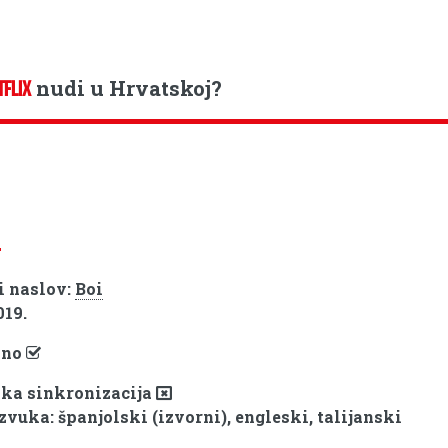
nudi u Hrvatskoj?
TFLIX
i naslov:
Boi
019.
pno
ka sinkronizacija
zvuka: španjolski (izvorni), engleski, talijanski