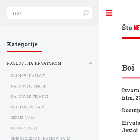
Toggle
Što
NE
Kategorije
NASLOVI NA HRVATSKOM
Boi
SVI NOVI NASLOVI
NAJNOVIJE SERIJE
Izvorn
film, 2
NAJNOVIJI FILMOVI
SVI NASLOVI (A-Ž)
Dostu
SERIJE (A-Ž)
Hrvats
FILMOVI (A-Ž)
Jezici 
SINKRONIZIRANI NASLOVI (A-Ž)