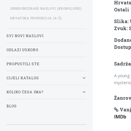
Hrvats
SINKRONIZIRANI NASLOVI (KRONOLOŠKI)
Ostali 
HRVATSKA PRODUKCIJA (A-Ž)
Slika:
Zvuk: 
SVI NOVI NASLOVI
Dodano
Dostup
ODLAZI USKORO
Sadrža
PROPUSTILI STE
A young 
CIJELI KATALOG
mysterio
KOLIKO ČEGA IMA?
Žanrov
BLOG
Vanj
IMDb