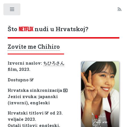
Toggle
Što
nudi u Hrvatskoj?
NETFLIX
Zovite me Chihiro
Izvorni naslov:
ちひろさん
film, 2023.
Dostupno
Hrvatska sinkronizacija
Jezici zvuka: japanski
(izvorni), engleski
Hrvatski titlovi
od 23.
veljače 2023.
Ostali titlovi: engleski,