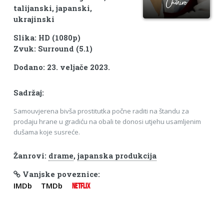
talijanski, japanski,
ukrajinski
Slika: HD (1080p)
Zvuk: Surround (5.1)
Dodano: 23. veljače 2023.
Sadržaj:
Samouvjerena bivša prostitutka počne raditi na štandu za
prodaju hrane u gradiću na obali te donosi utjehu usamljenim
dušama koje susreće.
Žanrovi:
drame
,
japanska produkcija
Vanjske poveznice:
IMDb
TMDb
NETFLIX