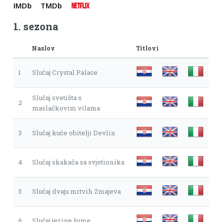
IMDb
TMDb
NETFLIX
1. sezona
Naslov
Titlovi
1
Slučaj Crystal Palace
Slučaj svetišta s
2
maslačkovim vilama
3
Slučaj kuće obitelji Devlin
4
Slučaj skakača sa svjetionika
5
Slučaj dvaju mrtvih Zmajeva
6
Slučaj jezive šume