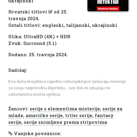
ukrajinski
Hrvatski titlovi
od 25.
travnja 2024.
Ostali titlovi: engleski, talijanski, ukrajinski
Slika: UltraHD (4K) + HDR
Zvuk: Surround (5.1)
Dodano: 25. travnja 2024.
Sadržaj:
Dva duha tinejdžera zajedno vidovnjakinjom rješavaju misterije
za svoju natprirodnu klijentelu... sve dok im situaciju ne
zakomplicira moćna vještica.
Žanrovi:
serije s elementima misterije
,
serije za
mlade
,
američke serije
,
triler serije
,
fantasy
serije
,
serije snimljene prema stripovima
Vanjske poveznice: