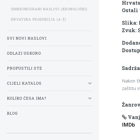
Hrvats
SINKRONIZIRANI NASLOVI (KRONOLOŠKI)
Ostali 
HRVATSKA PRODUKCIJA (A-Ž)
Slika:
Zvuk: 
SVI NOVI NASLOVI
Dodano:
Dostup
ODLAZI USKORO
Sadrža
PROPUSTILI STE
Nakon št
CIJELI KATALOG
zaštitu 
KOLIKO ČEGA IMA?
Žanrov
BLOG
Vanj
IMDb