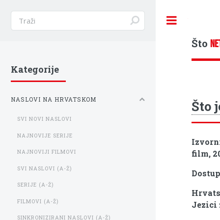
Toggle
Što
NE
Kategorije
NASLOVI NA HRVATSKOM
Što 
SVI NOVI NASLOVI
NAJNOVIJE SERIJE
Izvorn
film, 2
NAJNOVIJI FILMOVI
SVI NASLOVI (A-Ž)
Dostu
SERIJE (A-Ž)
Hrvats
FILMOVI (A-Ž)
Jezici 
SINKRONIZIRANI NASLOVI (A-Ž)