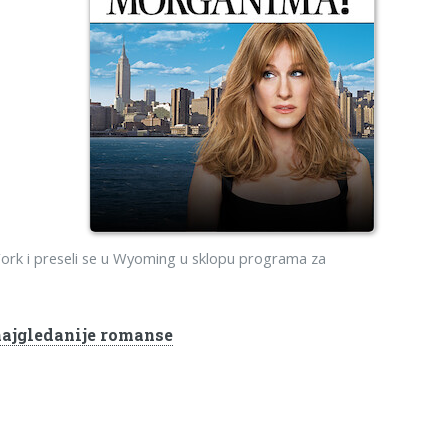
ork i preseli se u Wyoming u sklopu programa za
najgledanije romanse