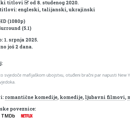
ki titlovi
od 8. studenog 2020.
titlovi: engleski, talijanski, ukrajinski
 HD (1080p)
Surround (5.1)
 1. srpnja 2025.
no još 2 dana.
j:
o svjedoče mafijaškom ubojstvu, otuđeni bračni par napusti New Y
svjedoka.
i:
romantične komedije
,
komedije
,
ljubavni filmovi
,
ske poveznice:
TMDb
NETFLIX