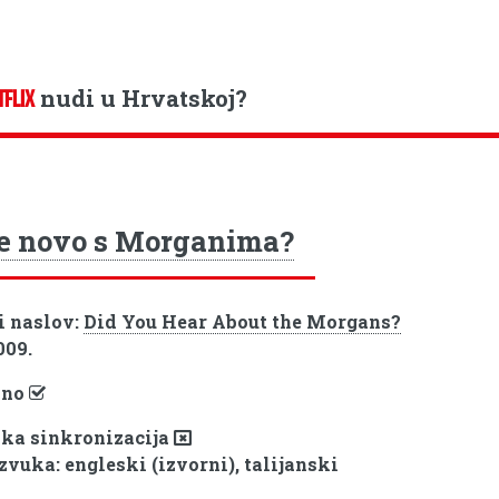
nudi u Hrvatskoj?
TFLIX
je novo s Morganima?
i naslov:
Did You Hear About the Morgans?
009.
pno
ka sinkronizacija
zvuka: engleski (izvorni), talijanski