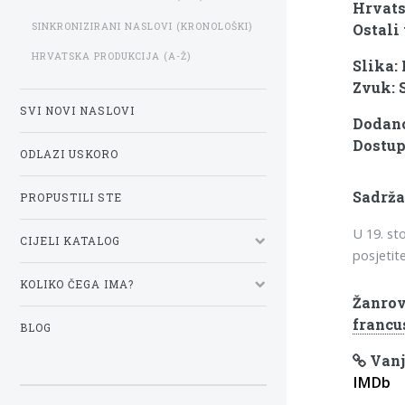
Hrvats
SINKRONIZIRANI NASLOVI (KRONOLOŠKI)
Ostali 
HRVATSKA PRODUKCIJA (A-Ž)
Slika:
Zvuk: 
SVI NOVI NASLOVI
Dodano:
Dostup
ODLAZI USKORO
Sadrža
PROPUSTILI STE
U 19. st
CIJELI KATALOG
posjetite
KOLIKO ČEGA IMA?
Žanrov
francu
BLOG
Vanj
IMDb