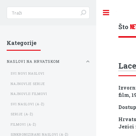
Toggle
Što
NE
Kategorije
NASLOVI NA HRVATSKOM
Lace
SVI NOVI NASLOVI
NAJNOVIJE SERIJE
Izvorn
film, 1
NAJNOVIJI FILMOVI
SVI NASLOVI (A-Ž)
Dostu
SERIJE (A-Ž)
Hrvats
FILMOVI (A-Ž)
Jezici
SINKRONIZIRANI NASLOVI (A-Ž)