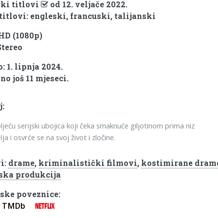
ki titlovi
od 12. veljače 2022.
titlovi: engleski, francuski, talijanski
 HD (1080p)
Stereo
 1. lipnja 2024.
no još 11 mjeseci.
j:
oljeću serijski ubojica koji čeka smaknuće giljotinom prima niz
lja i osvrće se na svoj život i zločine.
i:
drame
,
kriminalistički filmovi
,
kostimirane dram
ska produkcija
ske poveznice:
TMDb
NETFLIX