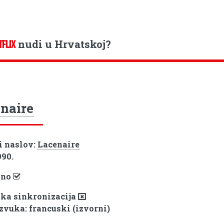
nudi u Hrvatskoj?
TFLIX
naire
i naslov:
Lacenaire
990.
pno
ka sinkronizacija
 zvuka: francuski (izvorni)