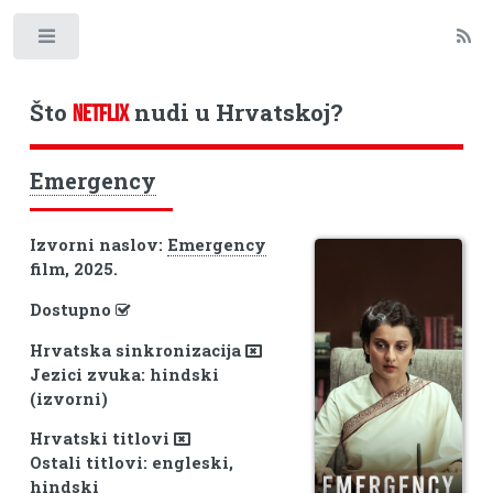
Toggle
Što
nudi u Hrvatskoj?
NETFLIX
Emergency
Izvorni naslov:
Emergency
film, 2025.
Dostupno
Hrvatska sinkronizacija
Jezici zvuka: hindski
(izvorni)
Hrvatski titlovi
Ostali titlovi: engleski,
hindski