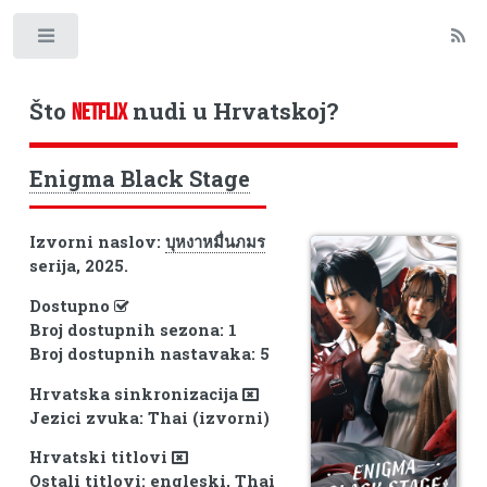
Toggle
Što
nudi u Hrvatskoj?
NETFLIX
Enigma Black Stage
Izvorni naslov:
บุหงาหมื่นภมร
serija, 2025.
Dostupno
Broj dostupnih sezona: 1
Broj dostupnih nastavaka: 5
Hrvatska sinkronizacija
Jezici zvuka: Thai (izvorni)
Hrvatski titlovi
Ostali titlovi: engleski, Thai