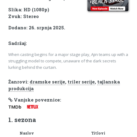
Slika: HD (1080p)
Zvuk: Stereo
Dodano: 26. srpnja 2025.
Sadržaj:
When casting begins for a major stage play, Ajin teams up with a
struggling model to compete, unaware of the dark secrets
lurking behind the curtain.
Žanrovi:
dramske serije
,
triler serije
,
tajlanska
produkcija
Vanjske poveznice:
TMDb
NETFLIX
1. sezona
Naslov
Titlovi