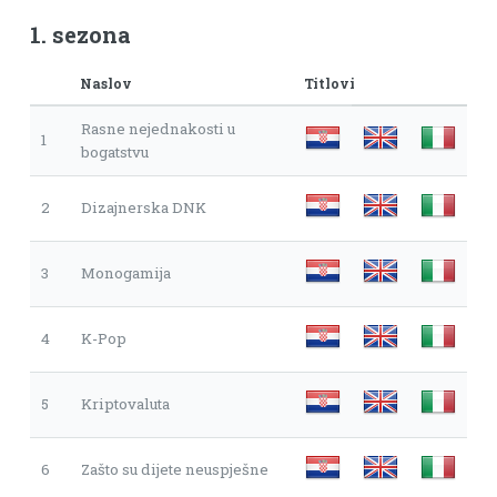
1. sezona
Naslov
Titlovi
Rasne nejednakosti u
1
bogatstvu
2
Dizajnerska DNK
3
Monogamija
4
K-Pop
5
Kriptovaluta
6
Zašto su dijete neuspješne