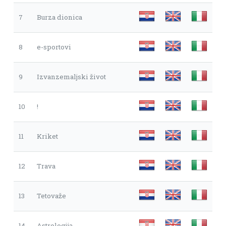
7
Burza dionica
8
e-sportovi
9
Izvanzemaljski život
10
!
11
Kriket
12
Trava
13
Tetovaže
14
Astrologija