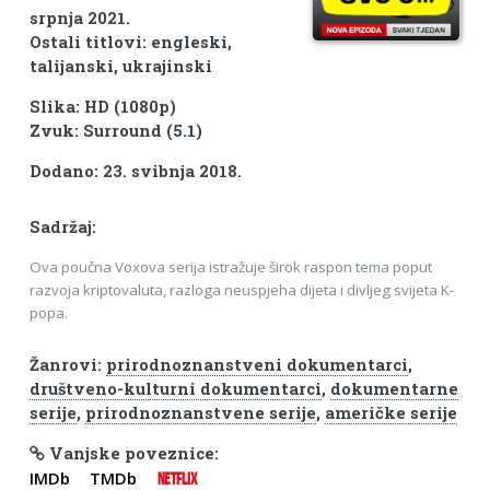
srpnja 2021.
Ostali titlovi: engleski,
talijanski, ukrajinski
Slika: HD (1080p)
Zvuk: Surround (5.1)
Dodano: 23. svibnja 2018.
Sadržaj:
Ova poučna Voxova serija istražuje širok raspon tema poput
razvoja kriptovaluta, razloga neuspjeha dijeta i divljeg svijeta K-
popa.
Žanrovi:
prirodnoznanstveni dokumentarci
,
društveno-kulturni dokumentarci
,
dokumentarne
serije
,
prirodnoznanstvene serije
,
američke serije
Vanjske poveznice:
IMDb
TMDb
NETFLIX