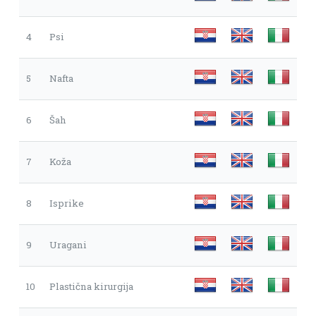
4
Psi
5
Nafta
6
Šah
7
Koža
8
Isprike
9
Uragani
10
Plastična kirurgija