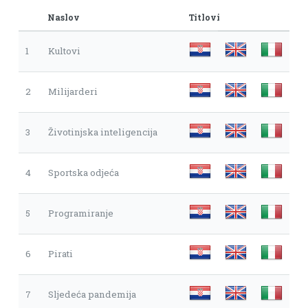
Naslov
Titlovi
1
Kultovi
2
Milijarderi
3
Životinjska inteligencija
4
Sportska odjeća
5
Programiranje
6
Pirati
7
Sljedeća pandemija