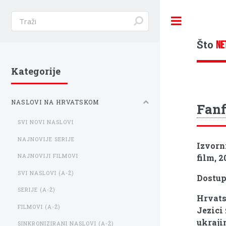
Toggle
Što
NE
Kategorije
NASLOVI NA HRVATSKOM
Fanf
SVI NOVI NASLOVI
NAJNOVIJE SERIJE
Izvorn
film, 2
NAJNOVIJI FILMOVI
SVI NASLOVI (A-Ž)
Dostu
SERIJE (A-Ž)
Hrvats
FILMOVI (A-Ž)
Jezici 
ukraji
SINKRONIZIRANI NASLOVI (A-Ž)