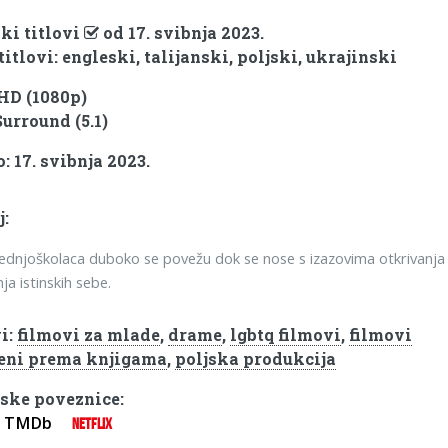
ki titlovi
od 17. svibnja 2023.
titlovi: engleski, talijanski, poljski, ukrajinski
 HD (1080p)
Surround (5.1)
: 17. svibnja 2023.
j:
ednjoškolaca duboko se povežu dok se nose s izazovima otkrivanja 
ja istinskih sebe.
i:
filmovi za mlade
,
drame
,
lgbtq filmovi
,
filmovi
eni prema knjigama
,
poljska produkcija
ske poveznice:
TMDb
NETFLIX