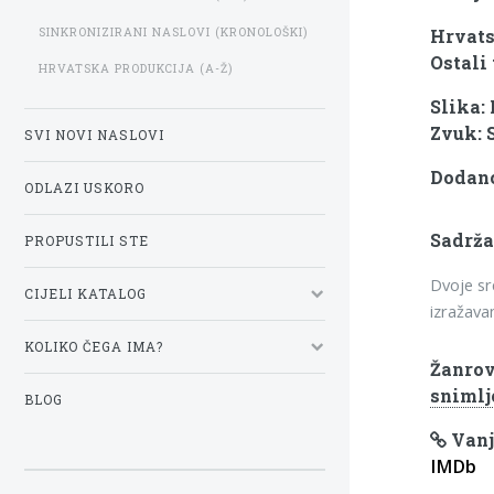
SINKRONIZIRANI NASLOVI (KRONOLOŠKI)
Hrvats
Ostali 
HRVATSKA PRODUKCIJA (A-Ž)
Slika:
Zvuk: 
SVI NOVI NASLOVI
Dodano
ODLAZI USKORO
Sadrža
PROPUSTILI STE
Dvoje sr
CIJELI KATALOG
izražavan
KOLIKO ČEGA IMA?
Žanrov
snimlj
BLOG
Vanj
IMDb