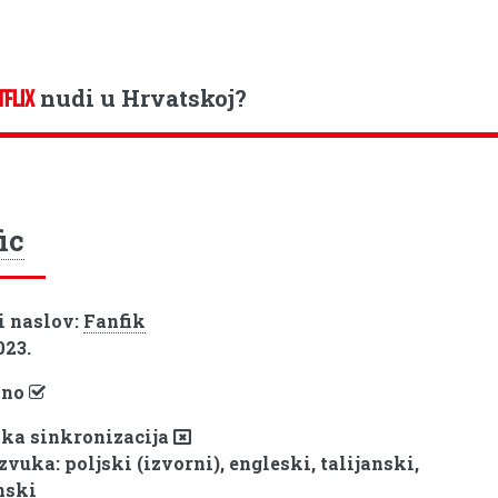
nudi u Hrvatskoj?
TFLIX
ic
i naslov:
Fanfik
023.
pno
ka sinkronizacija
zvuka: poljski (izvorni), engleski, talijanski,
nski